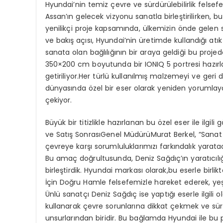
Hyundai’nin temiz çevre ve sürdürülebilirlik felsefes
Assan’ın gelecek vizyonu sanatla birleştirilirken, bu 
yenilikçi proje kapsamında, ülkemizin önde gelen s
ve bakış açısı, Hyundai’nin üretimde kullandığı atı
sanata olan bağlılığının bir araya geldiği bu proje
350×200 cm boyutunda bir IONIQ 5 portresi hazır
getiriliyor.Her türlü kullanılmış malzemeyi ve geri
dünyasında özel bir eser olarak yeniden yorumlayan
çekiyor.
Büyük bir titizlikle hazırlanan bu özel eser ile ilgil
ve Satış SonrasıGenel MüdürüMurat Berkel, “Sanat ve
çevreye karşı sorumluluklarımızı farkındalık yarata
Bu amaç doğrultusunda, Deniz Sağdıç’ın yaratıcılığı
birleştirdik. Hyundai markası olarak,bu eserle birl
İçin Doğru Hamle felsefemizle hareket ederek, yeşi
Ünlü sanatçı Deniz Sağdıç ise yaptığı eserle ilgili 
kullanarak çevre sorunlarına dikkat çekmek ve sürd
unsurlarından biridir. Bu bağlamda Hyundai ile bu 