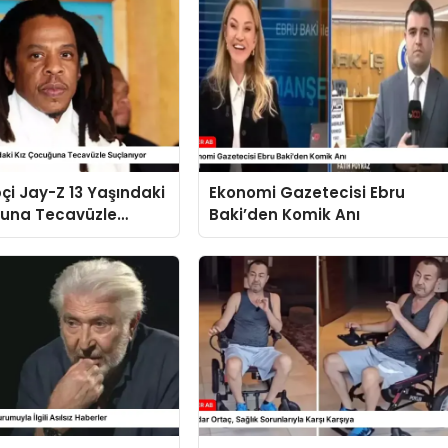
pçi Jay-Z 13 Yaşındaki
Ekonomi Gazetecisi Ebru
ğuna Tecavüzle
Baki’den Komik Anı
r