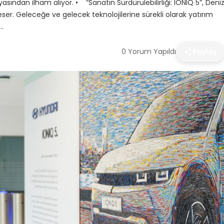
ünyasından ilham alıyor. • “Sanatın Sürdürülebilirliği: IONIQ 5”, Deni
er. Geleceğe ve gelecek teknolojilerine sürekli olarak yatırım
…
0 Yorum Yapıldı
Paylaş