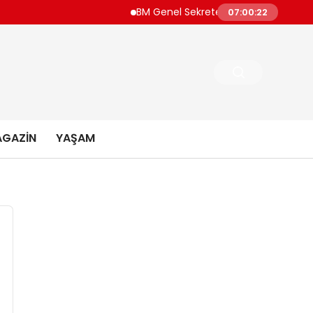
BM Genel Sekreteri Guterres Dünya Daha F
07:00:23
GAZIN
YAŞAM