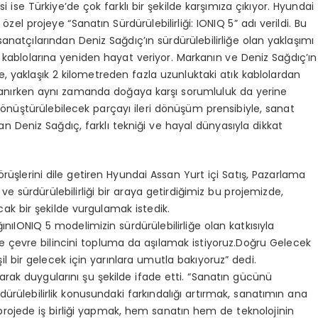
i ise Türkiye’de çok farklı bir şekilde karşımıza çıkıyor. Hyundai
özel projeye “Sanatın Sürdürülebilirliği: IONIQ 5” adı verildi. Bu
anatçılarından Deniz Sağdıç’ın sürdürülebilirliğe olan yaklaşımı
k kablolarına yeniden hayat veriyor. Markanın ve Deniz Sağdıç’ın
de, yaklaşık 2 kilometreden fazla uzunluktaki atık kablolardan
lanırken aynı zamanda doğaya karşı sorumluluk da yerine
 dönüştürülebilecek parçayı ileri dönüşüm prensibiyle, sanat
 Deniz Sağdıç, farklı tekniği ve hayal dünyasıyla dikkat
i görüşlerini dile getiren Hyundai Assan Yurt içi Satış, Pazarlama
 sürdürülebilirliği bir araya getirdiğimiz bu projemizde,
cak bir şekilde vurgulamak istedik.
nıIONIQ 5 modelimizin sürdürülebilirliğe olan katkısıyla
ikte çevre bilincini topluma da aşılamak istiyoruz.Doğru Gelecek
l bir gelecek için yarınlara umutla bakıyoruz” dedi.
olarak duygularını şu şekilde ifade etti. “Sanatın gücünü
ürülebilirlik konusundaki farkındalığı artırmak, sanatımın ana
projede iş birliği yapmak, hem sanatın hem de teknolojinin