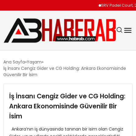
SRV Padel Court, 24 Ü
GÜNDEM
Ana Sayfa
Yaşam
İş İnsanı Cengiz Gider ve CG Holding: Ankara Ekonomisinde
EKONOMI
Güvenilir Bir İsim
SIYASET
İş İnsanı Cengiz Gider ve CG Holding:
Ankara Ekonomisinde Güvenilir Bir
TEKNOLOJI
İsim
SPOR
Ankara’nın iş dünyasında tanınan bir isim olan Cengiz