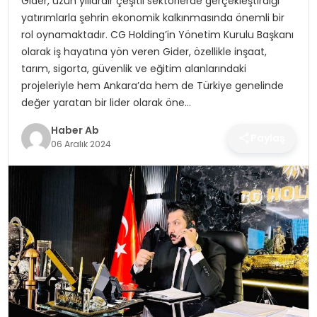
Gider, uzun yıllardır çeşitli sektörlerde gerçekleştirdiği
SAĞLIK
yatırımlarla şehrin ekonomik kalkınmasında önemli bir
rol oynamaktadır. CG Holding’in Yönetim Kurulu Başkanı
MAGAZIN
olarak iş hayatına yön veren Gider, özellikle inşaat,
tarım, sigorta, güvenlik ve eğitim alanlarındaki
YAŞAM
projeleriyle hem Ankara’da hem de Türkiye genelinde
değer yaratan bir lider olarak öne…
Haber Ab
Paylaş
06 Aralık 2024