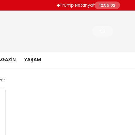
Trump Netanyahu Görüşmesinde İran Endişel
12:55:03
GAZIN
YAŞAM
yor