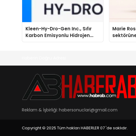
Kleen-Hy-Dro-Gen Inc., Sıfır
Marie Ro
Karbon Emisyonlu Hidrojen
sektörüne
Isıtma Teknolojisinde ISO ve
TSSA Düzenleyici Onaylarını
Aldı
Haberin Doğru Adresi
Reklam & İşbirliği:
habersonuclari@gmail.com
Copyright © 2025 Tüm hakları HABERLER 07 'de saklıdır.