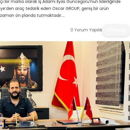
i bir marka olarak İş Adamı İlyas Güncegörü’nün liderliğinde
kiye’den araç tedarik eden Oscar GROUP, geniş bir ürün
r zaman ön planda tutmaktadır….
0 Yorum Yapıldı
Paylaş