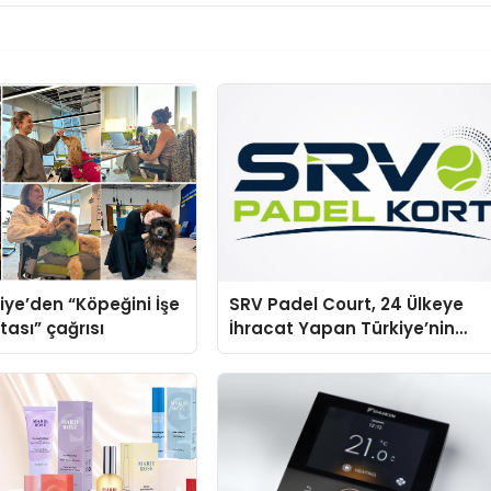
iye’den “Köpeğini İşe
SRV Padel Court, 24 Ülkeye
tası” çağrısı
İhracat Yapan Türkiye’nin
Padel Kortu Üretim Gücü