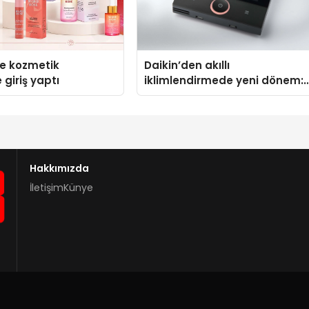
se kozmetik
Daikin’den akıllı
 giriş yaptı
iklimlendirmede yeni dönem:
Madoka Plus Türkiye’de
Hakkımızda
İletişim
Künye