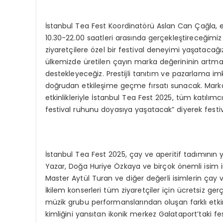
İstanbul Tea Fest Koordinatörü Aslan Can Çağla, et
10.30-22.00 saatleri arasında gerçekleştireceğimiz 
ziyaretçilere özel bir festival deneyimi yaşatacağ
ülkemizde üretilen çayın marka değerininin artmas
destekleyeceğiz. Prestijli tanıtım ve pazarlama im
doğrudan etkileşime geçme fırsatı sunacak. Marka s
etkinlikleriyle İstanbul Tea Fest 2025, tüm katılımcı
festival ruhunu doyasıya yaşatacak” diyerek festiv
İstanbul Tea Fest 2025, çay ve aperitif tadımının yan
Yazar, Doğa Huriye Özkaya ve birçok önemli isim int
Master Aytül Turan ve diğer değerli isimlerin çay ve 
İkilem konserleri tüm ziyaretçiler için ücretsiz ge
müzik grubu performanslarından oluşan farklı etkinl
kimliğini yansıtan ikonik merkez Galataport’taki f