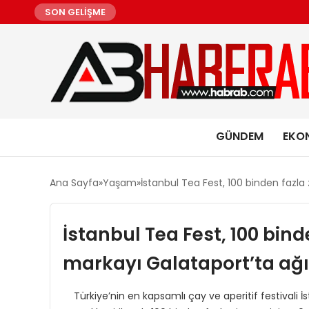
SON GELİŞME
GÜNDEM
EKO
Ana Sayfa
Yaşam
İstanbul Tea Fest, 100 binden fazla
İstanbul Tea Fest, 100 binde
markayı Galataport’ta ağ
Türkiye’nin en kapsamlı çay ve aperitif festivali İs