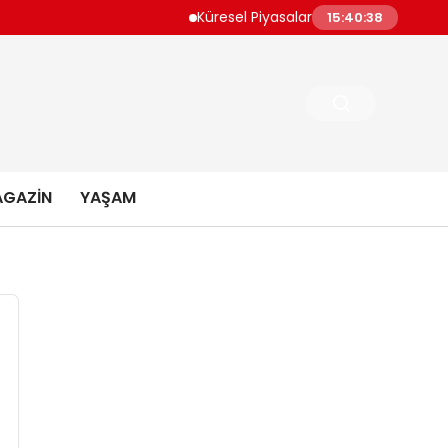
Küresel Piyasalar Orta Doğu Gerilimleri ve 
15:40:39
GAZIN
YAŞAM