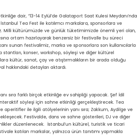
kinliğe dair, “13-14 Eylül’de Galataport Saat Kulesi Meydanı’nd
İstanbul Tea Fest ile katılımcı markalara, sponsorlara ve
ız. Milli kültürümüzde ve günlük tüketimimizde önemli yeri olan,
ına ortam hazırlayarak benzersiz bir festivalle bu süreci
kanı sunan festivalimiz, marka ve sponsorlara son kullanıcılarla
tantları, konser, workshop, söyleşi ve diğer kültürel
lara kültür, sanat, çay ve atıştırmalıkların bir arada olduğu
al hakkındaki detayları aktardı.
ı sıra farklı birçok etkinliğe ev sahipliği yapacak. Şef İdil
eraktif söyleşi için sahne etkinliği gerçekleştirecek. Tea
aperitifler ile ilgili atölyelerinin yanı sıra; Zakkum, Aydilge ve
rçekleşecek. Festivalde, dans ve sahne gösterileri, DJ ve diğer
ikler düzenlenecek. İstanbul’un kültürel, turistik ve ticari
estivale katılan markalar, yalnızca ürün tanıtımı yapmakla