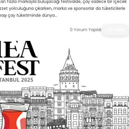
0’tan fazla markayla buluşacağı festivalde, çay sadece bir içecek
ezzet yolculuğuna çıkarken, marka ve sponsorlar da tüketicilerle
 başı çay tüketiminde dünya…
0 Yorum Yapıldı
Paylaş