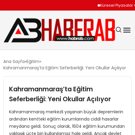
Küresel Piyasalar Orta
GÜNDEM
Ana Sayfa
Eğitim
Kahramanmaraş’ta Eğitim Seferberliği: Yeni Okullar Açılıyor
EKONOMI
Kahramanmaraş’ta Eğitim
SIYASET
Seferberliği: Yeni Okullar Açılıyor
TEKNOLOJI
Kahramanmaraş merkezli yaşanan büyük depremlerin
ardından kentteki eğitim kurumlarında ciddi hasarlar
SPOR
meydana geldi. Sonuç olarak, 1604 eğitim kurumundan
yaklaşık üçte biri kullanılamaz hale geldi. Ancak devlet