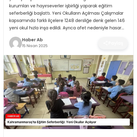
SAĞLIK
kurumları ve hayırseverler işbirliği yaparak eğitim
seferberliği başlattı. Yeni Okulların Açılması Çalışmalar
MAGAZIN
kapsamında farklı ilçelere 1248 dersliğe denk gelen 146
yeni okul hızla inşa edildi. Ayrıca afet nedeniyle hasar…
YAŞAM
Haber Ab
Paylaş
15 Nisan 2025