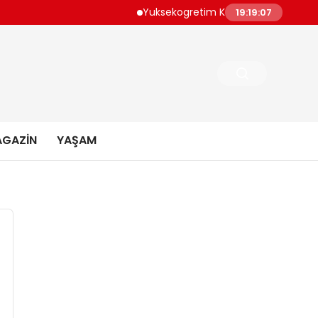
Yuksekogretim Kurulundan Dijital Donusume O
19:19:08
GAZIN
YAŞAM