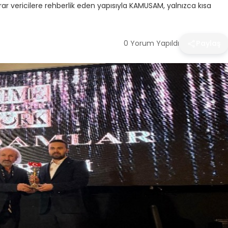
ar vericilere rehberlik eden yapısıyla KAMUSAM, yalnızca kısa
0 Yorum Yapıldı
Paylaş