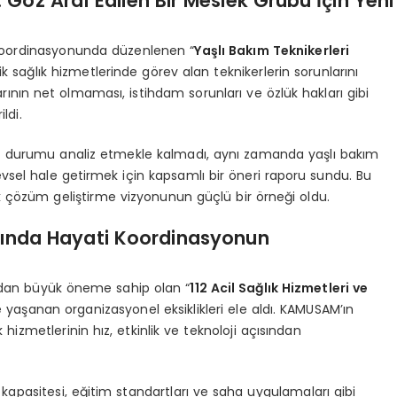
: Göz Ardı Edilen Bir Meslek Grubu İçin Yeni
oordinasyonunda düzenlenen “
Yaşlı Bakım Teknikerleri
k sağlık hizmetlerinde görev alan teknikerlerin sorunlarını
arının net olmaması, istihdam sorunları ve özlük hakları gibi
ldi.
ut durumu analiz etmekle kalmadı, aynı zamanda yaşlı bakım
şlevsel hale getirmek için kapsamlı bir öneri raporu sundu. Bu
k çözüm geliştirme vizyonunun güçlü bir örneği oldu.
larında Hayati Koordinasyonun
ından büyük öneme sahip olan “
112 Acil Sağlık Hizmetleri ve
yaşanan organizasyonel eksiklikleri ele aldı. KAMUSAM’ın
 hizmetlerinin hız, etkinlik ve teknoloji açısından
 kapasitesi, eğitim standartları ve saha uygulamaları gibi