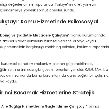
adığı değerlendirme raporunda, Türkiye’nin afet yönetim
 güçlendirmeye yönelik somut öneriler sundu.
lıştayı: Kamu Hizmetinde Psikososyal
bing ve Şiddetle Mücadele Çalıştayı
”, kamu kurumlarında
e fiziksel şiddet vakalarını bilimsel verilerle ortaya koydu.
u personelinin karşılaştığı mobbing vakaları, katılımcı raporlarl
; kurumsal denetim mekanizmalarının güçlendirilmesi,
ğitimlerin artırılması gibi çözüm önerileri yer aldı. KAMUSAM, bu
lmadı, aynı zamanda kamu kurumlarında daha sağlıklı bir çalışma
aya koydu.
 Birinci Basamak Hizmetlerine Stratejik
 Aile Sağlığı Hizmetlerini Güçlendirme Çalıştayı
”, birinci