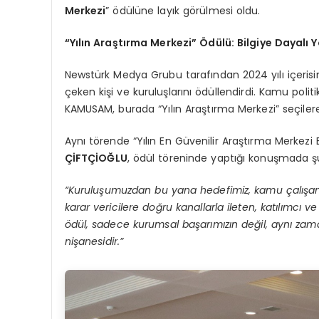
Merkezi
” ödülüne layık görülmesi oldu.
“Yılın Araştırma Merkezi” Ödülü: Bilgiye Dayalı 
Newstürk Medya Grubu tarafından 2024 yılı içerisi
çeken kişi ve kuruluşlarını ödüllendirdi. Kamu po
KAMUSAM, burada “Yılın Araştırma Merkezi” seçilere
Aynı törende “Yılın En Güvenilir Araştırma Merke
ÇİFTÇİOĞLU
, ödül töreninde yaptığı konuşmada şu
“Kuruluşumuzdan bu yana hedefimiz, kamu çalışanlar
karar vericilere doğru kanallarla ileten, katılımcı 
ödül, sadece kurumsal başarımızın değil, aynı z
nişanesidir.”