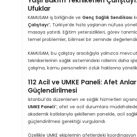
Yaşlı Bakım Teknikerleri Çalıştayı
Ufuklar
KAMUSAM iş birliğinde ve
Genç Sağlık Sendikası
k
Çalıştayı
”, Türkiye’de hızla yaşlanan nüfusa yöneli
masaya yatırdı. Eğitim yetersizlikleri, görev tanıml
temel problemler, bilimsel bir zeminde değerlendiri
KAMUSAM, bu çalıştay aracılığıyla yalnızca mevc
teknikerlerinin sağlık sistemindeki rollerini daha i
çalışma, kamu personelinin özlük haklarına yöneli
112 Acil ve UMKE Paneli: Afet An
Güçlendirilmesi
İstanbul’da düzenlenen ve sağlık hizmetleri açıs
UMKE Paneli
”, afet ve acil durumlara müdahalede 
akademik katkılarıyla şekillenen panelde, acil sağlık
güçlendirilmesi gerektiği vurgulandı.
Özellikle UMKE ekiplerinin afetlerdeki koordinasyon