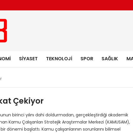
NOMI
SIYASET
TEKNOLOJI
SPOR
SAĞLIK
MA
r
at Çekiyor
un birinci yılını dahi doldurmadan, gerçekleştirdiği akademik
nan Kamu Çalışanları Stratejik Araştırmalar Merkezi (KAMUSAM),
ir dönemi başlattı. Kamu çalışanlarının sorunlarını bilimsel