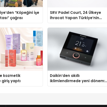
iye’den “Köpeğini İşe
SRV Padel Court, 24 Ülkeye
tası” çağrısı
İhracat Yapan Türkiye’nin
Padel Kortu Üretim Gücü
se kozmetik
Daikin’den akıllı
 giriş yaptı
iklimlendirmede yeni dönem:
Madoka Plus Türkiye’de