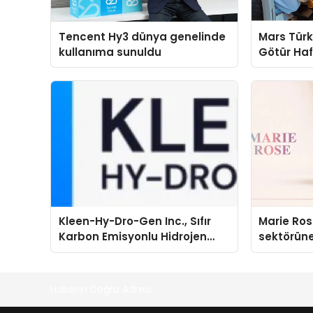
Tencent Hy3 dünya genelinde
Mars Türk
kullanıma sunuldu
Götür Haf
Kleen-Hy-Dro-Gen Inc., Sıfır
Marie Ro
Karbon Emisyonlu Hidrojen
sektörüne
Isıtma Teknolojisinde ISO ve
TSSA Düzenleyici Onaylarını
Aldı
Haberin Doğru Adresi