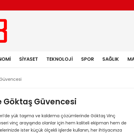
NOMI
SIYASET
TEKNOLOJI
SPOR
SAĞLIK
MA
 Güvencesi
e Göktaş Güvencesi
ri’de yük taşıma ve kaldırma çözümlerinde Göktaş Vinç
ayseri vinç arayışında olanlar için hem kaliteli ekipman hem de
erinizde ister küçük ölçekli işlerde kullanın, her ihtiyacınıza