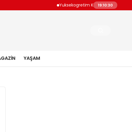
Yuksekogretim Kurulundan Dijital Donu
19:10:30
GAZIN
YAŞAM