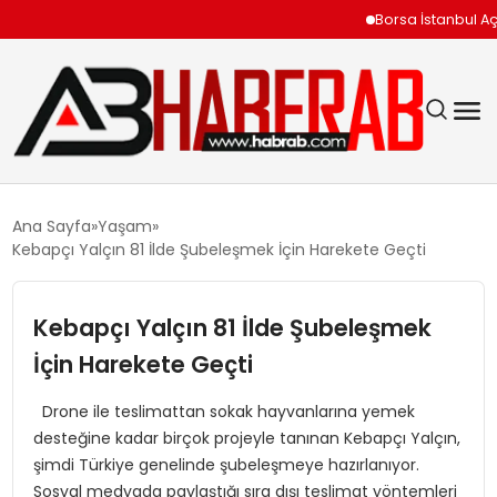
Borsa İstanbul Açılışını
GÜNDEM
Ana Sayfa
Yaşam
Kebapçı Yalçın 81 İlde Şubeleşmek İçin Harekete Geçti
EKONOMI
Kebapçı Yalçın 81 İlde Şubeleşmek
SIYASET
İçin Harekete Geçti
TEKNOLOJI
Drone ile teslimattan sokak hayvanlarına yemek
desteğine kadar birçok projeyle tanınan Kebapçı Yalçın,
SPOR
şimdi Türkiye genelinde şubeleşmeye hazırlanıyor.
Sosyal medyada paylaştığı sıra dışı teslimat yöntemleri