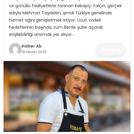
SAĞLIK
ve gönüllü faaliyetlerle tanınan Kebapçı Yalçın, gerçek
adıyla Mehmet Taşdelen, şimdi Türkiye genelinde
MAGAZIN
hizmet ağını genişletmek istiyor. Uzun vadeli
hedeflerinin başında, tüm illerde şube açarak
YAŞAM
erişilebilirliği artırmak yer alıyor….
Haber Ab
Paylaş
19 Nisan 2025