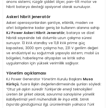
anons sistemi, rüzgâr şiddet ölçer, pan-tilt motor ve
hibrit batarya desteği opsiyonel olarak sunuluyor.
Askeri hibrit jeneratör
Askeri operasyonlardan şantiye, etkinlik, maden ve
afet bölgelerine kadar geniş bir kullanım alanına sahip
KJ Power Askeri Hibrit Jeneratör
, batarya ve dizel
hibridi sayesinde tek dolumla uzun çalışma süresi
sunuyor. 13 kVA standby ve 11,8 kVA prime güç
kapasitesi, 3000 rpm çalışma hızı, 231 V gerilim değeri
ve endüstriyel su soğutmalı yapısıyla sistem; mobil üs
bölgeleri, haberleşme altyapıları ve kritik saha
uygulamaları için yüksek verimlilik sağlıyor.
Yönetim açıklaması
KJ Power Generator Yönetim Kurulu Başkanı
Musa
Kürkçü
, fuara ilişkin değerlendirmesinde şunları söyledi:
“Otuz yılı aşkın süredir Türkiye’de enerji teknolojileri
üreten bir şirket olarak, savunma sanayisine yönelik
kabiliyetimizi yerli mühendislik ile inşa ettik. SAHA
Expo’da gördüğümüz ilgi, ürünlerimizin yalnızca Türk