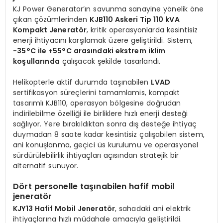
KJ Power Generator’ın savunma sanayine yönelik öne
çıkan çözümlerinden
KJB110 Askeri Tip 110 kVA
Kompakt Jeneratör
, kritik operasyonlarda kesintisiz
enerji ihtiyacını karşılamak üzere geliştirildi. Sistem,
−35°C ile +55°C arasındaki ekstrem iklim
koşullarında
çalışacak şekilde tasarlandı.
Helikopterle aktif durumda taşınabilen
LVAD
sertifikasyon süreçlerini tamamlamis, kompakt
tasarımlı KJB110, operasyon bölgesine doğrudan
indirilebilme özelliği ile birliklere hızlı enerji desteği
sağlıyor. Yere bırakıldıktan sonra dış desteğe ihtiyaç
duymadan 8 saate kadar kesintisiz çalışabilen sistem,
ani konuşlanma, geçici üs kurulumu ve operasyonel
sürdürülebilirlik ihtiyaçları açısından stratejik bir
alternatif sunuyor.
Dört personelle taşınabilen hafif mobil
jeneratör
KJY13 Hafif Mobil Jeneratör
, sahadaki ani elektrik
ihtiyaçlarına hızlı müdahale amacıyla geliştirildi.