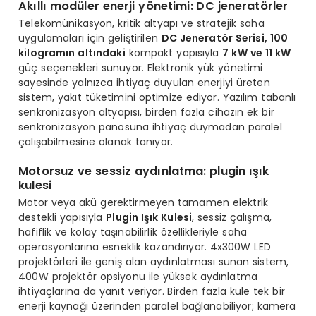
Akıllı modüler enerji yönetimi: DC jeneratörler
Telekomünikasyon, kritik altyapı ve stratejik saha
uygulamaları için geliştirilen
DC Jeneratör Serisi, 100
kilogramın altındaki
kompakt yapısıyla
7 kW ve 11 kW
güç seçenekleri sunuyor. Elektronik yük yönetimi
sayesinde yalnızca ihtiyaç duyulan enerjiyi üreten
sistem, yakıt tüketimini optimize ediyor. Yazılım tabanlı
senkronizasyon altyapısı, birden fazla cihazın ek bir
senkronizasyon panosuna ihtiyaç duymadan paralel
çalışabilmesine olanak tanıyor.
Motorsuz ve sessiz aydınlatma: plugin ışık
kulesi
Motor veya akü gerektirmeyen tamamen elektrik
destekli yapısıyla
Plugin Işık Kulesi
, sessiz çalışma,
hafiflik ve kolay taşınabilirlik özellikleriyle saha
operasyonlarına esneklik kazandırıyor. 4x300W LED
projektörleri ile geniş alan aydınlatması sunan sistem,
400W projektör opsiyonu ile yüksek aydınlatma
ihtiyaçlarına da yanıt veriyor. Birden fazla kule tek bir
enerji kaynağı üzerinden paralel bağlanabiliyor; kamera