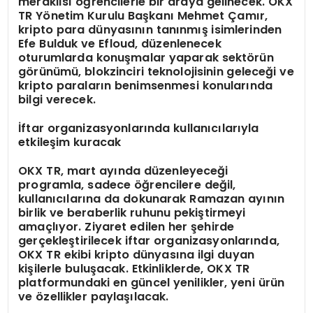
meraklısı öğrencilerle bir araya gelinecek. OKX
TR Yönetim Kurulu Başkanı Mehmet Çamır,
kripto para dünyasının tanınmış isimlerinden
Efe Bulduk ve Efloud, düzenlenecek
oturumlarda konuşmalar yaparak sektörün
görünümü, blokzinciri teknolojisinin geleceği ve
kripto paraların benimsenmesi konularında
bilgi verecek.
İftar organizasyonlarında kullanıcılarıyla
etkileşim kuracak
OKX TR, mart ayında düzenleyeceği
programla, sadece öğrencilere değil,
kullanıcılarına da dokunarak Ramazan ayının
birlik ve beraberlik ruhunu pekiştirmeyi
amaçlıyor. Ziyaret edilen her şehirde
gerçekleştirilecek iftar organizasyonlarında,
OKX TR ekibi kripto dünyasına ilgi duyan
kişilerle buluşacak. Etkinliklerde, OKX TR
platformundaki en güncel yenilikler, yeni ürün
ve özellikler paylaşılacak.