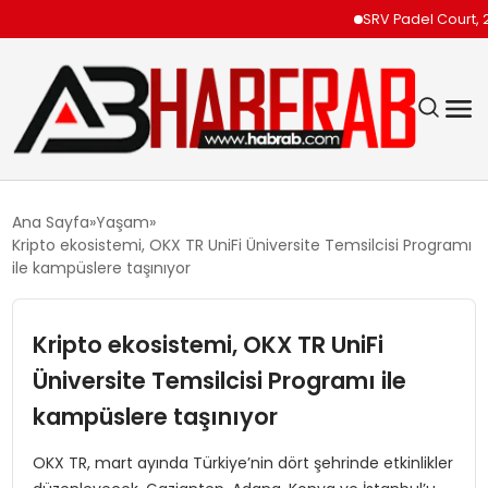
SRV Padel Court, 24 Ül
GÜNDEM
Ana Sayfa
Yaşam
Kripto ekosistemi, OKX TR UniFi Üniversite Temsilcisi Programı
EKONOMI
ile kampüslere taşınıyor
SIYASET
Kripto ekosistemi, OKX TR UniFi
Üniversite Temsilcisi Programı ile
TEKNOLOJI
kampüslere taşınıyor
SPOR
OKX TR, mart ayında Türkiye’nin dört şehrinde etkinlikler