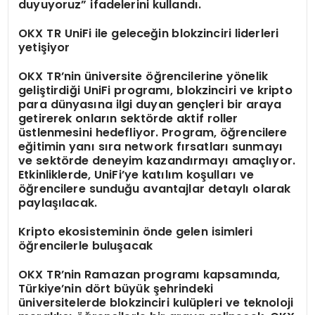
duyuyoruz” ifadelerini kullandı.
O
KX TR UniFi
ile geleceğin blokzinciri liderleri
yetişiyor
OKX TR’nin üniversite öğrencilerine yönelik
geliştirdiği UniFi programı, blokzinciri ve kripto
para dünyasına ilgi duyan gençleri bir araya
getirerek onların sektörde aktif roller
üstlenmesini hedefliyor. Program, öğrencilere
eğitimin yanı sıra network fırsatları sunmayı
ve sektörde deneyim kazandırmayı amaçlıyor.
Etkinliklerde, UniFi’ye katılım koşulları ve
öğrencilere sunduğu avantajlar detaylı olarak
paylaşılacak.
K
ripto
ekosisteminin
ö
nde g
elen
isimleri
öğrencilerle buluşacak
OKX TR’nin Ramazan programı kapsamında,
Türkiye’nin dört büyük şehrindeki
üniversitelerde blokzinciri kulüpleri ve teknoloji