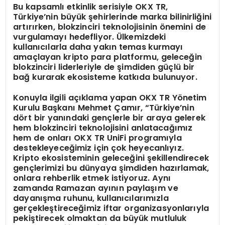
Bu kapsamlı etkinlik serisiyle OKX TR,
Türkiye’nin büyük şehirlerinde marka bilinirliğini
artırırken, blokzinciri teknolojisinin önemini de
vurgulamayı hedefliyor. Ülkemizdeki
kullanıcılarla daha yakın temas kurmayı
amaçlayan kripto para platformu, geleceğin
blokzinciri liderleriyle de şimdiden güçlü bir
bağ kurarak ekosisteme katkıda bulunuyor.
Konuyla ilgili açıklama yapan OKX TR Yönetim
Kurulu Başkanı Mehmet Çamır, “Türkiye’nin
dört bir yanındaki gençlerle bir araya gelerek
hem blokzinciri teknolojisini anlatacağımız
hem de onları OKX TR UniFi programıyla
destekleyeceğimiz için çok heyecanlıyız.
Kripto ekosisteminin geleceğini şekillendirecek
gençlerimizi bu dünyaya şimdiden hazırlamak,
onlara rehberlik etmek istiyoruz. Aynı
zamanda Ramazan ayının paylaşım ve
dayanışma ruhunu, kullanıcılarımızla
gerçekleştireceğimiz iftar organizasyonlarıyla
pekiştirecek olmaktan da büyük mutluluk