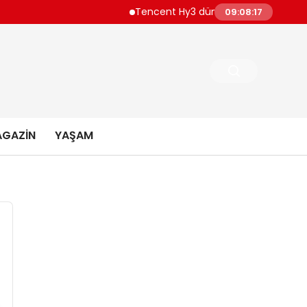
Tencent Hy3 dünya genelinde kullanıma
09:08:18
GAZIN
YAŞAM