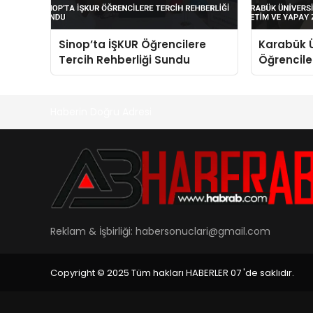
Sinop’ta İŞKUR Öğrencilere
Karabük Ü
Tercih Rehberliği Sundu
Öğrenciler
Yapay Zek
Haberin Doğru Adresi
Reklam & İşbirliği:
habersonuclari@gmail.com
Copyright © 2025 Tüm hakları HABERLER 07 'de saklıdır.