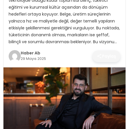
teknolojide olduğu kadar toplumsal bilinç, tüketici
SAĞLIK
eğitimi ve kurumsal kültür açısından da dönüşüm
hedefleri ortaya koyuyor. Belge, üretim süreçlerinin
MAGAZIN
yalnızca hız ve maliyetle değil, değer temelli yapıların
etkisiyle şekillenmesi gerektiğini vurguluyor. Bu noktada,
YAŞAM
tüketicinin donanımlı olması, markaların ise şeffaf,
bilinçli ve sorumlu davranması bekleniyor. Bu vizyonu…
Haber Ab
Paylaş
29 Mayıs 2025