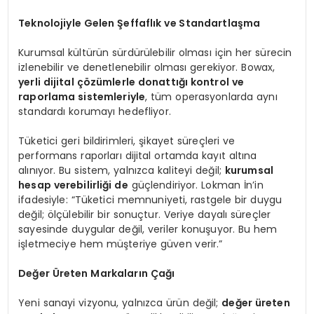
Teknolojiyle Gelen Şeffaflık ve Standartlaşma
Kurumsal kültürün sürdürülebilir olması için her sürecin
izlenebilir ve denetlenebilir olması gerekiyor. Bowax,
yerli dijital çözümlerle donattığı kontrol ve
raporlama sistemleriyle
, tüm operasyonlarda aynı
standardı korumayı hedefliyor.
Tüketici geri bildirimleri, şikayet süreçleri ve
performans raporları dijital ortamda kayıt altına
alınıyor. Bu sistem, yalnızca kaliteyi değil;
kurumsal
hesap verebilirliğ
i de
güçlendiriyor. Lokman İn’in
ifadesiyle: “Tüketici memnuniyeti, rastgele bir duygu
değil; ölçülebilir bir sonuçtur. Veriye dayalı süreçler
sayesinde duygular değil, veriler konuşuyor. Bu hem
işletmeciye hem müşteriye güven verir.”
Değer
Ü
reten Markaların Çağı
Yeni sanayi vizyonu, yalnızca ürün değil;
değer üreten