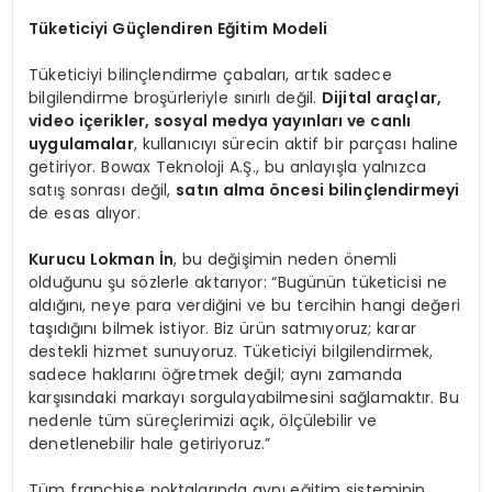
Tüketiciyi Güçlendiren Eğitim Modeli
Tüketiciyi bilinçlendirme çabaları, artık sadece
bilgilendirme broşürleriyle sınırlı değil.
Dijital araçlar,
video içerikler, sosyal medya yayınları ve canlı
uygulamalar
, kullanıcıyı sürecin aktif bir parçası haline
getiriyor. Bowax Teknoloji A.Ş., bu anlayışla yalnızca
satış sonrası değil,
satın alma
ö
ncesi bilinçlendirmeyi
de esas alıyor.
Kurucu Lokman İn
, bu değişimin neden önemli
olduğunu şu sözlerle aktarıyor: “Bugünün tüketicisi ne
aldığını, neye para verdiğini ve bu tercihin hangi değeri
taşıdığını bilmek istiyor. Biz ürün satmıyoruz; karar
destekli hizmet sunuyoruz. Tüketiciyi bilgilendirmek,
sadece haklarını öğretmek değil; aynı zamanda
karşısındaki markayı sorgulayabilmesini sağlamaktır. Bu
nedenle tüm süreçlerimizi açık, ölçülebilir ve
denetlenebilir hale getiriyoruz.”
Tüm franchise noktalarında aynı eğitim sisteminin