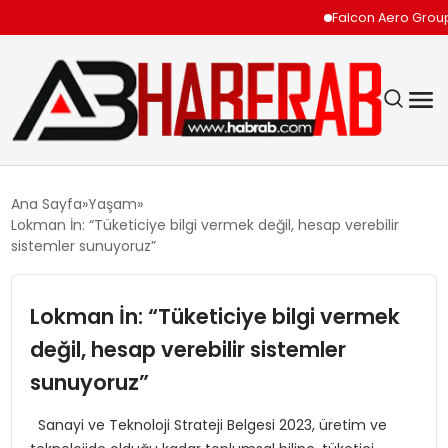
Falcon Aero Group, Küre
GÜNDEM
Ana Sayfa
Yaşam
Lokman İn: “Tüketiciye bilgi vermek değil, hesap verebilir
EKONOMI
sistemler sunuyoruz”
SIYASET
Lokman İn: “Tüketiciye bilgi vermek
değil, hesap verebilir sistemler
TEKNOLOJI
sunuyoruz”
SPOR
Sanayi ve Teknoloji Strateji Belgesi 2023, üretim ve