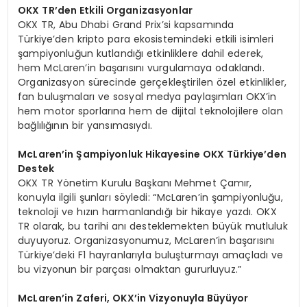
OKX TR
’
den Etkili Organizasyonlar
OKX TR, Abu Dhabi Grand Prix’si kapsamında
Türkiye’den kripto para ekosistemindeki etkili isimleri
şampiyonluğun kutlandığı etkinliklere dahil ederek,
hem McLaren’in başarısını vurgulamaya odaklandı.
Organizasyon sürecinde gerçekleştirilen özel etkinlikler,
fan buluşmaları ve sosyal medya paylaşımları OKX’in
hem motor sporlarına hem de dijital teknolojilere olan
bağlılığının bir yansımasıydı.
McLaren
’
in Şampiyonluk Hikayesine OKX Türkiye
’
den
Destek
OKX TR Yönetim Kurulu Başkanı Mehmet Çamır,
konuyla ilgili şunları söyledi: “McLaren’in şampiyonluğu,
teknoloji ve hızın harmanlandığı bir hikaye yazdı. OKX
TR olarak, bu tarihi anı desteklemekten büyük mutluluk
duyuyoruz. Organizasyonumuz, McLaren’in başarısını
Türkiye’deki F1 hayranlarıyla buluşturmayı amaçladı ve
bu vizyonun bir parçası olmaktan gururluyuz.”
McLaren
’
in Zaferi, OKX
’
in Vizyonuyla Büyüyor