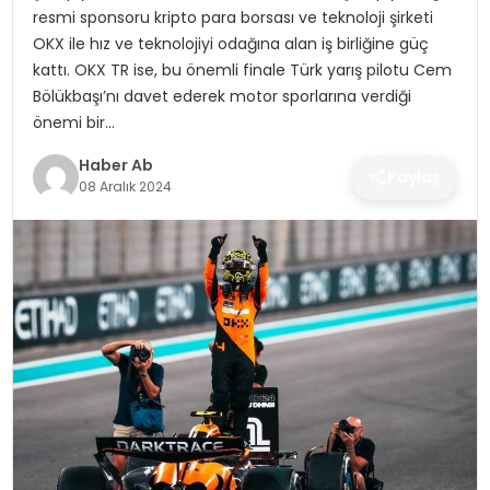
SAĞLIK
resmi sponsoru kripto para borsası ve teknoloji şirketi
OKX ile hız ve teknolojiyi odağına alan iş birliğine güç
MAGAZIN
kattı. OKX TR ise, bu önemli finale Türk yarış pilotu Cem
Bölükbaşı’nı davet ederek motor sporlarına verdiği
YAŞAM
önemi bir…
Haber Ab
Paylaş
08 Aralık 2024