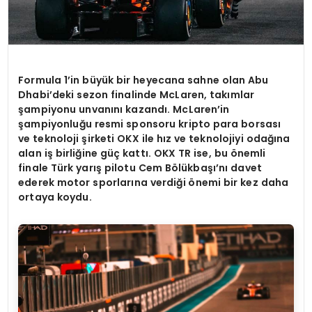
Formula 1
’
in büyük bir heyecana sahne olan Abu
Dhabi
’
deki sezon finalinde
McLaren, tak
ımlar
şampiyonu unvanını kazandı
. McLaren
’
in
şampiyonluğu resmi sponsoru kripto para borsası
ve teknoloji şirketi OKX ile hız ve teknolojiyi odağına
alan iş birliğine güç kattı. OKX TR ise, bu
ö
nemli
finale Türk yarış pilotu Cem B
ö
lükbaşı’nı davet
ederek motor sporlarına verdiği
ö
nemi bir kez daha
ortaya koydu.