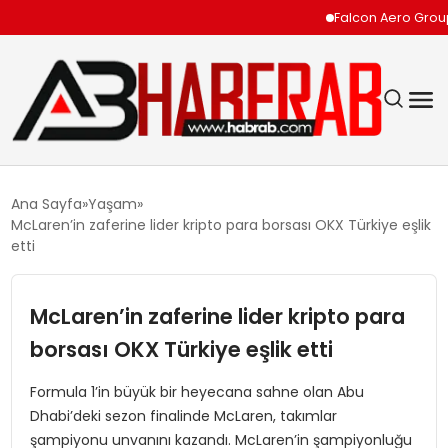
Falcon Aero Group, Küre
GÜNDEM
Ana Sayfa
Yaşam
McLaren’in zaferine lider kripto para borsası OKX Türkiye eşlik
EKONOMI
etti
SIYASET
McLaren’in zaferine lider kripto para
borsası OKX Türkiye eşlik etti
TEKNOLOJI
Formula 1’in büyük bir heyecana sahne olan Abu
SPOR
Dhabi’deki sezon finalinde McLaren, takımlar
şampiyonu unvanını kazandı. McLaren’in şampiyonluğu