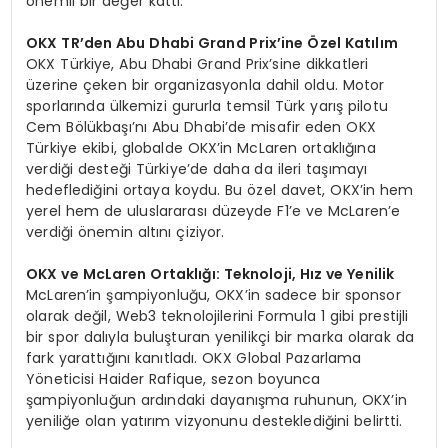
önemli bir değer kattı.
OKX TR
’
den Abu Dhabi
Grand Prix
’
ine
Özel Katılım
OKX Türkiye, Abu Dhabi Grand Prix’sine dikkatleri
üzerine çeken bir organizasyonla dahil oldu. Motor
sporlarında ülkemizi gururla temsil Türk yarış pilotu
Cem Bölükbaşı’nı Abu Dhabi’de misafir eden OKX
Türkiye ekibi, globalde OKX’in McLaren ortaklığına
verdiği desteği Türkiye’de daha da ileri taşımayı
hedeflediğini ortaya koydu. Bu özel davet, OKX’in hem
yerel hem de uluslararası düzeyde F1’e ve McLaren’e
verdiği önemin altını çiziyor.
OKX ve McLaren Ortaklığı: Teknoloji, Hız ve Yenilik
McLaren’in şampiyonluğu, OKX’in sadece bir sponsor
olarak değil, Web3 teknolojilerini Formula 1 gibi prestijli
bir spor dalıyla buluşturan yenilikçi bir marka olarak da
fark yarattığını kanıtladı. OKX Global Pazarlama
Yöneticisi Haider Rafique, sezon boyunca
şampiyonluğun ardındaki dayanışma ruhunun, OKX’in
yeniliğe olan yatırım vizyonunu desteklediğini belirtti.