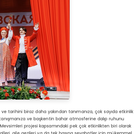
 ve tarihini biraz daha yakından tanımanıza, çok sayıda etkinlik
 tanışmanıza ve başkentin bahar atmosferine dalıp ruhunu
evsimleri projesi kapsamındaki pek çok etkinlikten biri olarak
alleri, aile gezileri ya da tek başına seyahatler için mükemmel