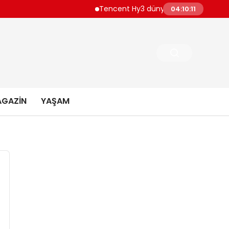
Tencent Hy3 dünya genelinde kullanıma sunuld
04:10:13
GAZIN
YAŞAM