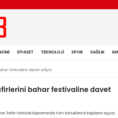
NOMI
SIYASET
TEKNOLOJI
SPOR
SAĞLIK
MA
ahar festivaline davet ediyor
rlerini bahar festivaline davet
r Zafer Festivali kapsamında tüm konuklarına kapılarını açıyor.