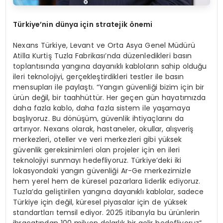
Türkiye’nin dünya için stratejik önemi
Nexans Türkiye, Levant ve Orta Asya Genel Müdürü
Atilla Kurtiş Tuzla Fabrikası’nda düzenledikleri basın
toplantısında yangına dayanıklı kabloların sahip olduğu
ileri teknolojiyi, gerçekleştirdikleri testler ile basın
mensupları ile paylaştı. “Yangın güvenliği bizim için bir
ürün değil, bir taahhüttür. Her geçen gün hayatımızda
daha fazla kablo, daha fazla sistem ile yaşamaya
başlıyoruz. Bu dönüşüm, güvenlik ihtiyaçlarını da
artırıyor. Nexans olarak, hastaneler, okullar, alışveriş
merkezleri, oteller ve veri merkezleri gibi yüksek
güvenlik gereksinimleri olan projeler için en ileri
teknolojiyi sunmayı hedefliyoruz. Türkiye’deki iki
lokasyondaki yangın güvenliği Ar-Ge merkezimizle
hem yerel hem de küresel pazarlara liderlik ediyoruz.
Tuzla’da geliştirilen yangına dayanıklı kablolar, sadece
Türkiye için değil, küresel piyasalar için de yüksek
standartları temsil ediyor. 2025 itibarıyla bu ürünlerin
ihracatından 100 milyon dolarlık bir gelir hedefliyoruz”