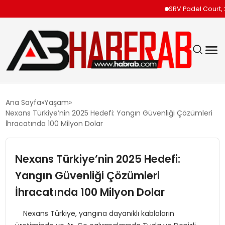
SRV Padel Court, 24 Ülk
GÜNDEM
Ana Sayfa
Yaşam
Nexans Türkiye’nin 2025 Hedefi: Yangın Güvenliği Çözümleri
EKONOMI
İhracatında 100 Milyon Dolar
SIYASET
Nexans Türkiye’nin 2025 Hedefi:
Yangın Güvenliği Çözümleri
TEKNOLOJI
İhracatında 100 Milyon Dolar
SPOR
Nexans Türkiye, yangına dayanıklı kabloların