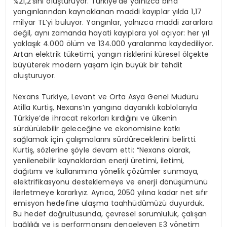
%21,2’sini oluşturuyor. Türkiye’de yalnızca bina
yangınlarından kaynaklanan maddi kayıplar yılda 1,17
milyar TL’yi buluyor. Yangınlar, yalnızca maddi zararlara
değil, aynı zamanda hayati kayıplara yol açıyor: her yıl
yaklaşık 4.000 ölüm ve 134.000 yaralanma kaydediliyor.
Artan elektrik tüketimi, yangın risklerini küresel ölçekte
büyüterek modern yaşam için büyük bir tehdit
oluşturuyor.
Nexans Türkiye, Levant ve Orta Asya Genel Müdürü
Atilla Kurtiş, Nexans’ın yangına dayanıklı kablolarıyla
Türkiye’de ihracat rekorları kırdığını ve ülkenin
sürdürülebilir geleceğine ve ekonomisine katkı
sağlamak için çalışmalarını sürdüreceklerini belirtti.
Kurtiş, sözlerine şöyle devam etti: “Nexans olarak,
yenilenebilir kaynaklardan enerji üretimi, iletimi,
dağıtımı ve kullanımına yönelik çözümler sunmaya,
elektrifikasyonu desteklemeye ve enerji dönüşümünü
ilerletmeye kararlıyız. Ayrıca, 2050 yılına kadar net sıfır
emisyon hedefine ulaşma taahhüdümüzü duyurduk.
Bu hedef doğrultusunda, çevresel sorumluluk, çalışan
bağlılığı ve iş performansını dengeleyen E3 yönetim