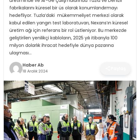
üretiminde ve Ar-Ge çalışmalarında Tuzla ve Denizli
SAĞLIK
fabrikalarını küresel bir üs olarak konumlandırmayı
hedefliyor. Tuzla’daki mükemmeliyet merkezi olarak
MAGAZIN
kabul edilen yangın test laboratuvarı, Nexans’ın küresel
üretim ağı için referans bir rol üstleniyor. Bu merkezde
YAŞAM
geliştirilen yenilikçi kabloların, 2025 yılı itibarıyla 100
milyon dolarlık ihracat hedefiyle dünya pazarına
ulaşması…
Haber Ab
Paylaş
18 Aralık 2024