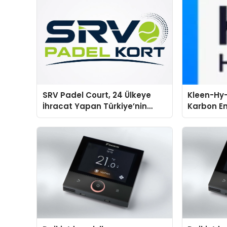
SRV Padel Court, 24 Ülkeye
Kleen-Hy-
İhracat Yapan Türkiye’nin
Karbon Em
Padel Kortu Üretim Gücü
Isıtma Te
TSSA Düze
Aldı