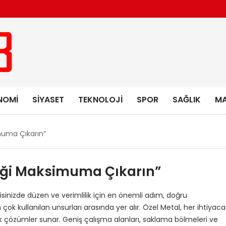
NOMI
SIYASET
TEKNOLOJI
SPOR
SAĞLIK
MA
imuma Çıkarın”
nliği Maksimuma Çıkarın”
isinizde düzen ve verimlilik için en önemli adım, doğru
 çok kullanılan unsurları arasında yer alır. Özel Metal, her ihtiyaca
k çözümler sunar. Geniş çalışma alanları, saklama bölmeleri ve