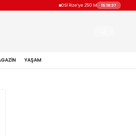
DSİ Rize’ye 250 Milyon TL’lik İçme Suyu P
15:18:37
GAZIN
YAŞAM