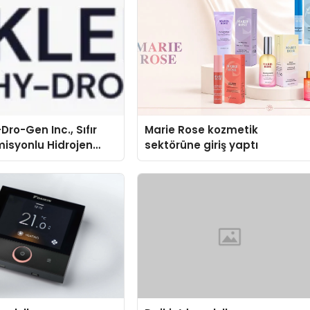
Dro-Gen Inc., Sıfır
Marie Rose kozmetik
isyonlu Hidrojen
sektörüne giriş yaptı
knolojisinde ISO ve
nleyici Onaylarını