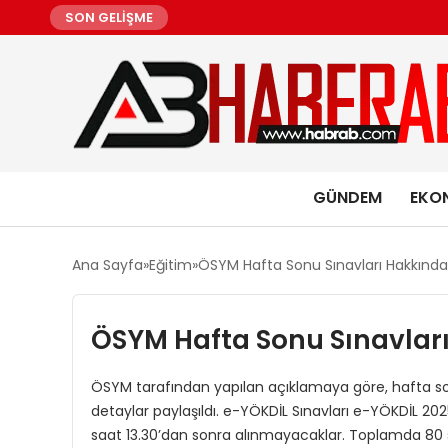
SON GELİŞME
GÜNDEM
EKO
Ana Sayfa
Eğitim
ÖSYM Hafta Sonu Sınavları Hakkında
ÖSYM Hafta Sonu Sınavlar
ÖSYM tarafından yapılan açıklamaya göre, hafta sonu
detaylar paylaşıldı. e-YÖKDİL Sınavları e-YÖKDİL 2025
saat 13.30’dan sonra alınmayacaklar. Toplamda 80 s