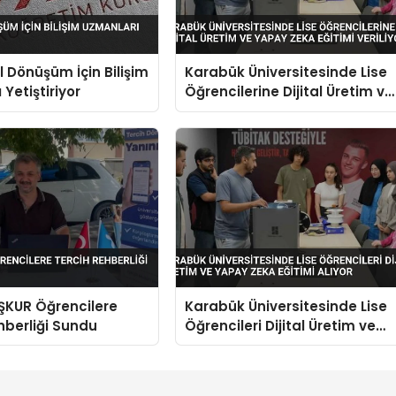
l Dönüşüm İçin Bilişim
Karabük Üniversitesinde Lise
Yetiştiriyor
Öğrencilerine Dijital Üretim ve
Yapay Zeka Eğitimi Veriliyor
İŞKUR Öğrencilere
Karabük Üniversitesinde Lise
hberliği Sundu
Öğrencileri Dijital Üretim ve
Yapay Zeka Eğitimi Alıyor