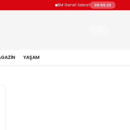
BM Genel Sekreteri Guterres Dünya Daha
06:55:24
GAZIN
YAŞAM