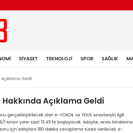
NOMI
SIYASET
TEKNOLOJI
SPOR
SAĞLIK
MA
 Açıklama Geldi
ı Hakkında Açıklama Geldi
 gerçekleştirilecek olan e-YÖKDİL ve YDUS sınavlarıyla ilgili
/1 sınavı yarın saat 13.45’te başlayacak. Adaylar, sınav binalarına
oru için adaylara 180 dakika cevaplama süresi verilecek. e-