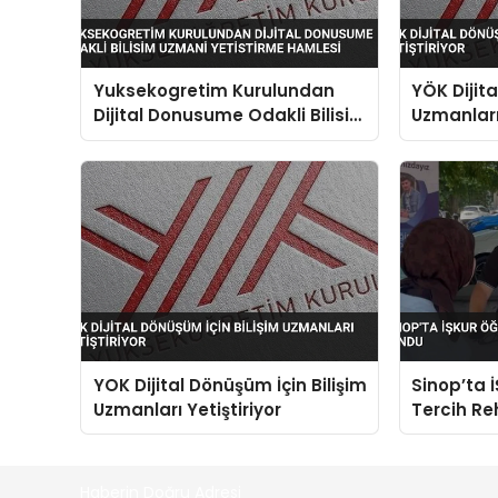
Yuksekogretim Kurulundan
YÖK Dijita
Dijital Donusume Odakli Bilisim
Uzmanları 
Uzmani Yetistirme Hamlesi
YOK Dijital Dönüşüm İçin Bilişim
Sinop’ta 
Uzmanları Yetiştiriyor
Tercih Re
Haberin Doğru Adresi