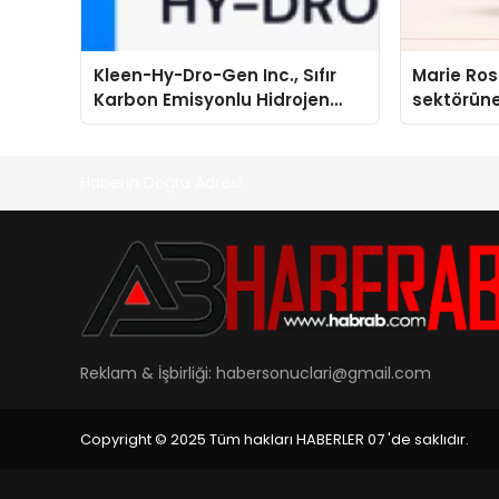
Kleen-Hy-Dro-Gen Inc., Sıfır
Marie Ro
Karbon Emisyonlu Hidrojen
sektörüne
Isıtma Teknolojisinde ISO ve
TSSA Düzenleyici Onaylarını
Aldı
Haberin Doğru Adresi
Reklam & İşbirliği:
habersonuclari@gmail.com
Copyright © 2025 Tüm hakları HABERLER 07 'de saklıdır.