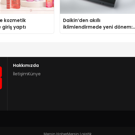
se kozmetik
Daikin’den akıllı
 giriş yaptı
iklimlendirmede yeni dönem:
Madoka Plus Türkiye’de
Hakkımızda
İletişim
Künye
Mersin Haber
Mersin Lojistik