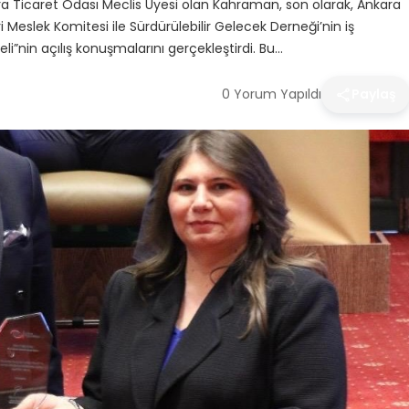
ra Ticaret Odası Meclis Üyesi olan Kahraman, son olarak, Ankara
Meslek Komitesi ile Sürdürülebilir Gelecek Derneği’nin iş
neli”nin açılış konuşmalarını gerçekleştirdi. Bu…
0 Yorum Yapıldı
Paylaş