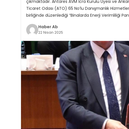
çıkmaktadır. Antares AVM İcra Kurulu Üyesi ve Anka
Ticaret Odası (ATO) 65 No’lu Danışmanlık Hizmetleri 
birliğinde düzenlediği “Binalarda Enerji Verimliliği Pa
Haber Ab
22 Nisan 2025