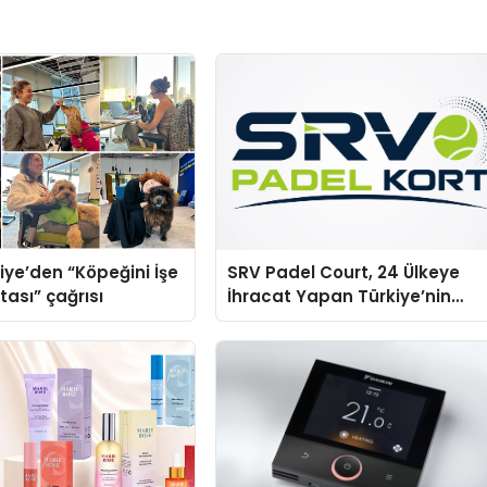
iye’den “Köpeğini İşe
SRV Padel Court, 24 Ülkeye
tası” çağrısı
İhracat Yapan Türkiye’nin
Padel Kortu Üretim Gücü