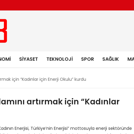
NOMI
SIYASET
TEKNOLOJI
SPOR
SAĞLIK
MA
ırmak için “Kadınlar için Enerji Okulu” kurdu
hdamını artırmak için “Kadınlar
Kadının Enerjisi, Türkiye’nin Enerjisi” mottosuyla enerji sektöründe