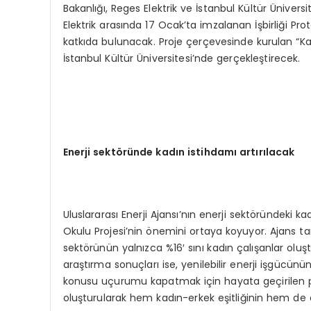
Bakanlığı, Reges Elektrik ve İstanbul Kültür Üniversi
Elektrik arasında 17 Ocak’ta imzalanan İşbirliği Pro
katkıda bulunacak. Proje çerçevesinde kurulan “Kadı
İstanbul Kültür Üniversitesi’nde gerçekleştirecek.
Enerji sekt
ö
ründe kadın istihdamı artırılacak
Uluslararası Enerji Ajansı’nın enerji sektöründeki kadı
Okulu Projesi’nin önemini ortaya koyuyor. Ajans ta
sektörünün yalnızca %16′ sını kadın çalışanlar oluşt
araştırma sonuçları ise, yenilebilir enerji işgücün
konusu uçurumu kapatmak için hayata geçirilen proj
oluşturularak hem kadın-erkek eşitliğinin hem de en