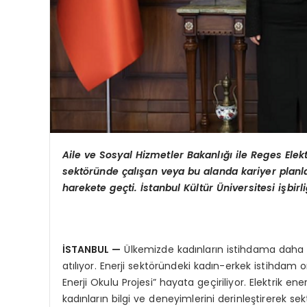
Aile ve Sosyal Hizmetler Bakanlığı
ile Reges Elek
sekt
ö
ründe çalışan veya bu alanda kariyer planla
harekete geç
ti.
İstanbul Kültür
Ü
niversitesi işbir
İSTANBUL
—
Ülkemizde kadınların istihdama daha e
atılıyor. Enerji sektöründeki kadın-erkek istihdam o
Enerji Okulu Projesi” hayata geçiriliyor. Elektrik e
kadınların bilgi ve deneyimlerini derinleştirerek se