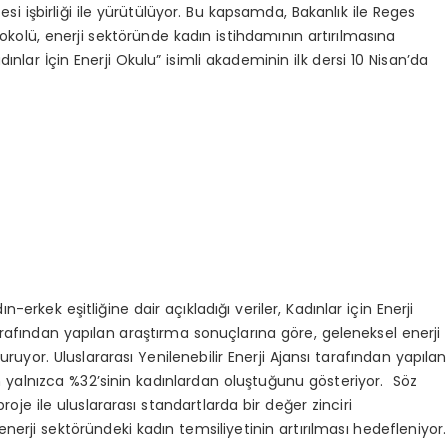
tesi işbirliği ile yürütülüyor. Bu kapsamda, Bakanlık ile Reges
tokolü, enerji sektöründe kadın istihdamının artırılmasına
nlar İçin Enerji Okulu” isimli akademinin ilk dersi 10 Nisan’da
n-erkek eşitliğine dair açıkladığı veriler, Kadınlar için Enerji
rafından yapılan araştırma sonuçlarına göre, geleneksel enerji
uruyor. Uluslararası Yenilenebilir Enerji Ajansı tarafından yapılan
ün yalnızca %32’sinin kadınlardan oluştuğunu gösteriyor. Söz
e ile uluslararası standartlarda bir değer zinciri
erji sektöründeki kadın temsiliyetinin artırılması hedefleniyor.