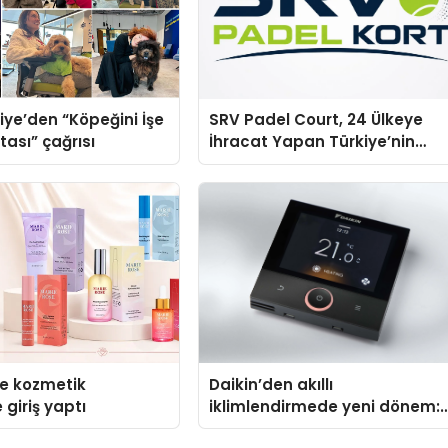
iye’den “Köpeğini İşe
SRV Padel Court, 24 Ülkeye
tası” çağrısı
İhracat Yapan Türkiye’nin
Padel Kortu Üretim Gücü
se kozmetik
Daikin’den akıllı
 giriş yaptı
iklimlendirmede yeni dönem:
Madoka Plus Türkiye’de