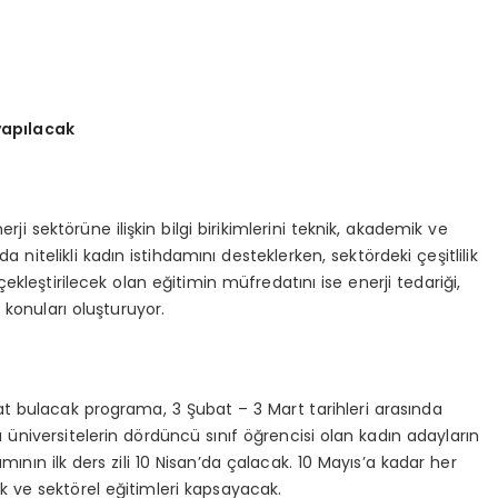
yapılacak
rji sektörüne ilişkin bilgi birikimlerini teknik, akademik ve
a nitelikli kadın istihdamını desteklerken, sektördeki çeşitlilik
çekleştirilecek olan eğitimin müfredatını ise enerji tedariği,
rs konuları oluşturuyor.
ayat bulacak programa, 3 Şubat – 3 Mart tarihleri arasında
üniversitelerin dördüncü sınıf öğrencisi olan kadın adayların
mının ilk ders zili 10 Nisan’da çalacak. 10 Mayıs’a kadar her
k ve sektörel eğitimleri kapsayacak.