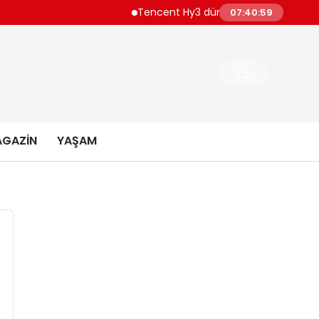
Tencent Hy3 dünya genelinde kullanıma s
07:41:00
GAZIN
YAŞAM