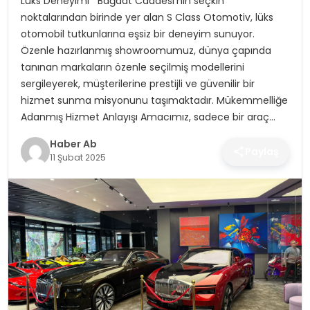
Lüks Deneyimi Bağdat Caddesi’nin seçkin
SAĞLIK
noktalarından birinde yer alan S Class Otomotiv, lüks
otomobil tutkunlarına eşsiz bir deneyim sunuyor.
MAGAZIN
Özenle hazırlanmış showroomumuz, dünya çapında
tanınan markaların özenle seçilmiş modellerini
YAŞAM
sergileyerek, müşterilerine prestijli ve güvenilir bir
hizmet sunma misyonunu taşımaktadır. Mükemmelliğe
Adanmış Hizmet Anlayışı Amacımız, sadece bir araç…
Haber Ab
Paylaş
11 Şubat 2025