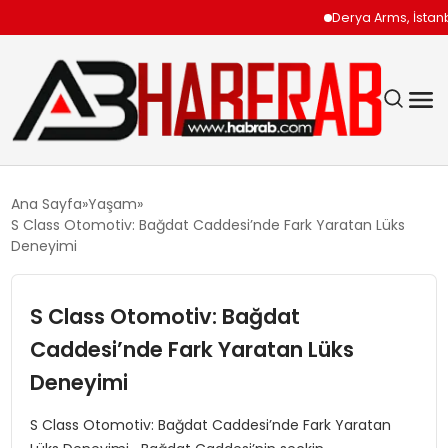
Derya Arms, İstanbul P
GÜNDEM
Ana Sayfa
Yaşam
S Class Otomotiv: Bağdat Caddesi’nde Fark Yaratan Lüks
EKONOMI
Deneyimi
SIYASET
S Class Otomotiv: Bağdat
Caddesi’nde Fark Yaratan Lüks
TEKNOLOJI
Deneyimi
SPOR
S Class Otomotiv: Bağdat Caddesi’nde Fark Yaratan