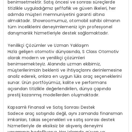
benimsetmektir. Satış öncesi ve sonrası süreçlerde
titizlikle uyguladığımız şeffaflık ve güven ilkeleri, her
adımda müşteri memnuniyetini garanti altına
almaktadır. Showroomumuz, otomobil sahibi olmanın
tüm inceliklerini deneyimlemeniz için profesyonel
danışmanlık hizmetleriyle destek sağlamaktadır.
Yenilikçi Çözümler ve Uzman Yaklaşım
Hızla gelişen otomotiv dünyasında, S Class Otomotiv
olarak modern ve yenilikçi çözümleri
benimsemekteyiz. Alanında uzman ekibimiz,
müşterilerimizin beklenti ve ihtiyaçlarını derinlemesine
analiz ederek, onlara en uygun lüks araç seçeneklerini
sunar. Ürün portföyümüz, kalite ve performans
açısından titizlikle değerlendirilen, dünya çapında
prestij kazanmış modellerden oluşmaktadır.
Kapsamlı Finansal ve Satış Sonrası Destek
Sadece araç satışında değil, aynı zamanda finansman
imkanları, takas seçenekleri ve satış sonrası destek
hizmetleriyle de eksiksiz bir alışveriş deneyimi
yaşamınızı hedefliyoruz. Her işlemde güven ve