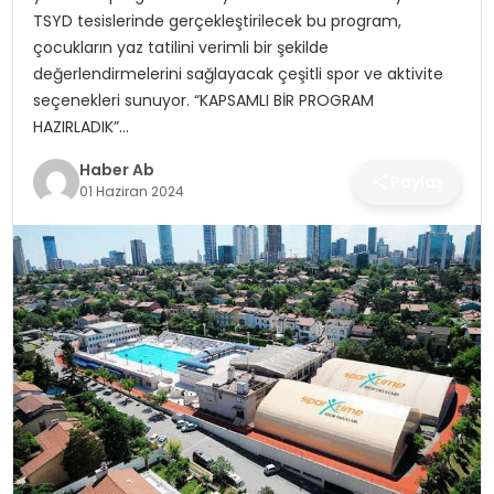
SAĞLIK
TSYD tesislerinde gerçekleştirilecek bu program,
çocukların yaz tatilini verimli bir şekilde
MAGAZIN
değerlendirmelerini sağlayacak çeşitli spor ve aktivite
seçenekleri sunuyor. “KAPSAMLI BİR PROGRAM
YAŞAM
HAZIRLADIK”…
Haber Ab
Paylaş
01 Haziran 2024