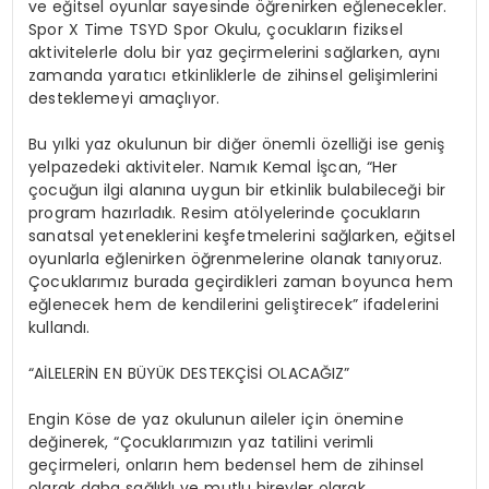
ve eğitsel oyunlar sayesinde öğrenirken eğlenecekler.
Spor X Time TSYD Spor Okulu, çocukların fiziksel
aktivitelerle dolu bir yaz geçirmelerini sağlarken, aynı
zamanda yaratıcı etkinliklerle de zihinsel gelişimlerini
desteklemeyi amaçlıyor.
Bu yılki yaz okulunun bir diğer önemli özelliği ise geniş
yelpazedeki aktiviteler. Namık Kemal İşcan, “Her
çocuğun ilgi alanına uygun bir etkinlik bulabileceği bir
program hazırladık. Resim atölyelerinde çocukların
sanatsal yeteneklerini keşfetmelerini sağlarken, eğitsel
oyunlarla eğlenirken öğrenmelerine olanak tanıyoruz.
Çocuklarımız burada geçirdikleri zaman boyunca hem
eğlenecek hem de kendilerini geliştirecek” ifadelerini
kullandı.
“AİLELERİN EN BÜYÜK DESTEKÇİSİ OLACAĞIZ”
Engin Köse de yaz okulunun aileler için önemine
değinerek, “Çocuklarımızın yaz tatilini verimli
geçirmeleri, onların hem bedensel hem de zihinsel
olarak daha sağlıklı ve mutlu bireyler olarak