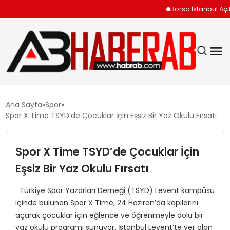
Borsa İstanbul Açılışını
GÜNDEM
Ana Sayfa
Spor
Spor X Time TSYD’de Çocuklar İçin Eşsiz Bir Yaz Okulu Fırsatı
EKONOMI
Spor X Time TSYD’de Çocuklar İçin
SIYASET
Eşsiz Bir Yaz Okulu Fırsatı
TEKNOLOJI
Türkiye Spor Yazarları Derneği (TSYD) Levent kampüsü
içinde bulunan Spor X Time, 24 Haziran’da kapılarını
SPOR
açarak çocuklar için eğlence ve öğrenmeyle dolu bir
yaz okulu programı sunuyor. İstanbul Levent’te yer alan