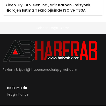
Kleen-Hy-Dro-Gen Inc., Sıfır Karbon Emisyonlu
Hidrojen Isıtma Teknolojisinde ISO ve TSSA
Düzenleyici Onaylarını Aldı
Haberin Doğru Adresi
Reklam & İşbirliği:
habersonuclari@gmail.com
Hakkımızda
İletişim
Künye