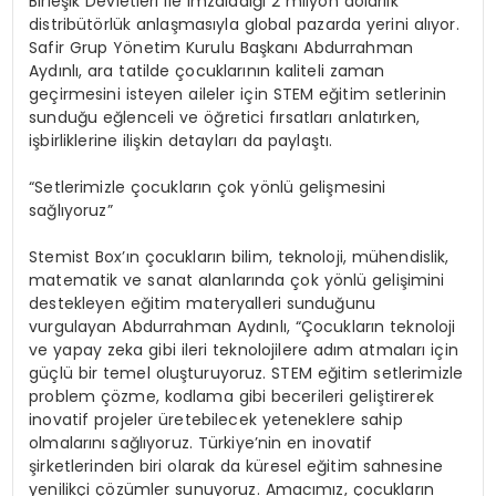
Birleşik Devletleri ile imzaladığı 2 milyon dolarlık
distribütörlük anlaşmasıyla global pazarda yerini alıyor.
Safir Grup Yönetim Kurulu Başkanı Abdurrahman
Aydınlı, ara tatilde çocuklarının kaliteli zaman
geçirmesini isteyen aileler için STEM eğitim setlerinin
sunduğu eğlenceli ve öğretici fırsatları anlatırken,
işbirliklerine ilişkin detayları da paylaştı.
“Setlerimizle çocukların çok yönlü gelişmesini
sağlıyoruz”
Stemist Box’ın çocukların bilim, teknoloji, mühendislik,
matematik ve sanat alanlarında çok yönlü gelişimini
destekleyen eğitim materyalleri sunduğunu
vurgulayan Abdurrahman Aydınlı, “Çocukların teknoloji
ve yapay zeka gibi ileri teknolojilere adım atmaları için
güçlü bir temel oluşturuyoruz. STEM eğitim setlerimizle
problem çözme, kodlama gibi becerileri geliştirerek
inovatif projeler üretebilecek yeteneklere sahip
olmalarını sağlıyoruz. Türkiye’nin en inovatif
şirketlerinden biri olarak da küresel eğitim sahnesine
yenilikçi çözümler sunuyoruz. Amacımız, çocukların