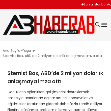
Borsa İstanbul Açılışın
GÜNDEM
Ana Sayfa
Yaşam
Stemist Box, ABD’de 2 milyon dolarlık anlaşmaya imza attı
EKONOMI
Stemist Box, ABD’de 2 milyon dolarlık
SIYASET
anlaşmaya imza attı
TEKNOLOJI
Çocukların eğlenirken gelişimlerini desteklemek
amacıyla tasarlanan eğitim setleri, ebeveynler ve
SPOR
eğitimciler tarafından giderek daha fazla tercih ediliyor.
Eleştirel düşünme, problem çözme ve gerçek dünya