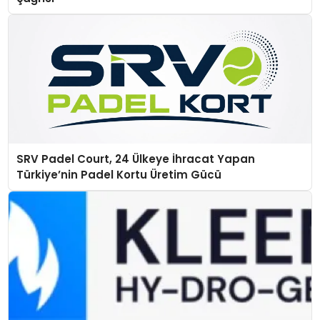
SRV Padel Court, 24 Ülkeye İhracat Yapan
Türkiye’nin Padel Kortu Üretim Gücü