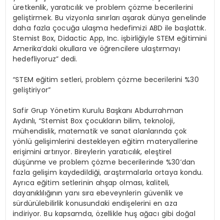
üretkenlik, yaratıcılık ve problem çözme becerilerini
geliştirmek. Bu vizyonla sınırları aşarak dünya genelinde
daha fazla çocuğa ulaşma hedefimizi ABD ile başlattık.
Stemist Box, Didactic App, Inc. işbirliğiyle STEM eğitimini
Amerika’daki okullara ve öğrencilere ulaştırmayı
hedefliyoruz” dedi.
“STEM eğitim setleri, problem çözme becerilerini %30
geliştiriyor”
Safir Grup Yönetim Kurulu Başkanı Abdurrahman
Aydınlı, “Stemist Box çocukların bilim, teknoloji,
mühendislik, matematik ve sanat alanlarında çok
yönlü gelişimlerini destekleyen eğitim materyallerine
erişimini artırıyor. Bireylerin yaratıcılık, eleştirel
düşünme ve problem çözme becerilerinde %30’dan
fazla gelişim kaydedildiği, araştırmalarla ortaya kondu.
Ayrıca eğitim setlerinin ahşap olması, kaliteli,
dayanıklılığının yanı sıra ebeveynlerin güvenlik ve
sürdürülebilirlik konusundaki endişelerini en aza
indiriyor. Bu kapsamda, özellikle huş ağacı gibi doğal