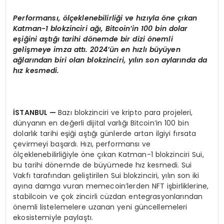
Performansı,
ö
lçeklenebilirliği ve hızıyla
ö
ne çıkan
Katman-1 blokzinciri ağı
, Bitcoin
’
in 100 bin dolar
eşiğini aştığı tarihi d
ö
nemde bir dizi
ö
nemli
gelişmeye imza attı
. 2024
’ü
n en h
ızlı büyüyen
ağlarından biri olan blokzinciri, yılın son aylarında da
hız kesmedi.
İSTANBUL
—
Bazı blokzinciri ve kripto para projeleri,
dünyanın en değerli dijital varlığı Bitcoin’in 100 bin
dolarlık tarihi eşiği aştığı günlerde artan ilgiyi fırsata
çevirmeyi başardı. Hızı, performansı ve
ölçeklenebilirliğiyle öne çıkan Katman-1 blokzinciri Sui,
bu tarihi dönemde de büyümede hız kesmedi. Sui
Vakfı tarafından geliştirilen Sui blokzinciri, yılın son iki
ayına damga vuran memecoin’lerden NFT işbirliklerine,
stabilcoin ve çok zincirli cüzdan entegrasyonlarından
önemli listelemelere uzanan yeni güncellemeleri
ekosistemiyle paylaştı.