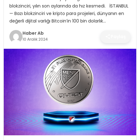
SAĞLIK
blokzinciri, yılın son aylarında da hız kesmedi. İSTANBUL
— Bazı blokzinciri ve kripto para projeleri, dünyanın en
MAGAZIN
değerli dijital varlığı Bitcoin’in 100 bin dolarlık…
Haber Ab
YAŞAM
Paylaş
10 Aralık 2024