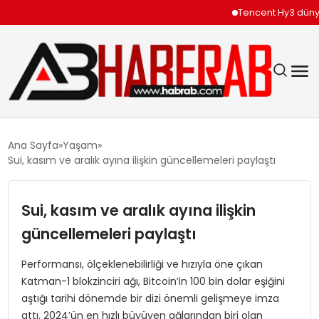
Tencent Hy3 dünya gen
GÜNDEM
Ana Sayfa
Yaşam
Sui, kasım ve aralık ayına ilişkin güncellemeleri paylaştı
EKONOMI
Sui, kasım ve aralık ayına ilişkin
SIYASET
güncellemeleri paylaştı
TEKNOLOJI
Performansı, ölçeklenebilirliği ve hızıyla öne çıkan
Katman-1 blokzinciri ağı, Bitcoin’in 100 bin dolar eşiğini
SPOR
aştığı tarihi dönemde bir dizi önemli gelişmeye imza
attı. 2024’ün en hızlı büyüyen ağlarından biri olan