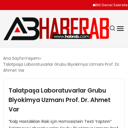
BM Genel Sekreteri Gu
GÜNDEM
Ana Sayfa
Yaşam
Talatpaşa Laboratuvarlar Grubu Biyokimya Uzmanı Prof. Dr.
EKONOMI
Ahmet Var
SIYASET
Talatpaşa Laboratuvarlar Grubu
Biyokimya Uzmanı Prof. Dr. Ahmet
TEKNOLOJI
Var
SPOR
“Kalp Hastalıkları Riski için Homosistein Testi Yaptırın”