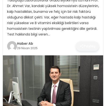
Talatpaşa Laboratuvarlar Grubu Biyokimya Uzmanı Prof.
SAĞLIK
Dr. Ahmet Var, kandaki yüksek homosistein düzeylerinin,
kalp hastalıkları, bunama ve felç için bir risk faktörü
MAGAZIN
olduğuna dikkat çekti. Var, eğer hastada kalp hastalığı
riski yüksekse ve B vitamini eksikliği belirtileri varsa
YAŞAM
homosistein testinin yaptırılması gerektiğini dile getirdi.
Test hakkında bilgi veren…
Haber Ab
Paylaş
29 Nisan 2025