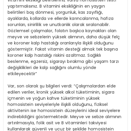
yaptırmalısınız. B vitamini eksikliğinin en yaygın
belirtileri baş dönmesi, yorgunluk, kas zayıflığı,
ayaklarda, kollarda ve ellerde karıncalanma, hafıza
sorunları, sinirlilik ve unutkanlık olarak sıralanabilir.
Gözlemsel çalışmalar, folatın başlıca kaynakları olan
meyve ve sebzelerin yüksek alımının, daha düşük felç
ve koroner kalp hastalığı oranlarıyla ilişkili olduğunu
göstermiştir. Fakat vitamin desteği almak tek başına
koroner kalp hastalığı riskini azaltmaz. Sağlıklı
beslenme, egzersiz, sigarayı bırakma gibi yaşam tarzı
değişiklikleri de kalp sağlığını olumlu yönde
etkileyecektir”
Var, son olarak şu bilgileri verdi: “Çalışmalardan elde
edilen veriler, kronik yüksek alkol tüketiminin, sigara
içmenin ve yoğun kahve tüketiminin yüksek
homosistein seviyeleriyle ilişkili olduğunu, fiziksel
aktivitenin ise homosistein düzeylerini ideal seviyelere
indirebildiğini göstermektedir. Meyve ve sebze alımının
artırılmasıyla, folik asit ve B vitaminleri takviyesi
kullanılarak güvenli ve ucuz bir şekilde homosistein