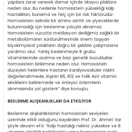
yapılara zarar vererek damar içinde tıkayıcı plaklara
neden olur. Bu nedenle homosistein yüksekliği kalp
hastalıkları, bunama ve felç için bir risk faktörüdür.
Homosistein aslında bir amino asittir ve yiyeceklerde
bulunmadığı için beslenme yoluyla alınamaz.
Homosistein vücutta metilasyon dediğimiz sağlıklı bir
metabolizmanın sürdürülmesinde önem taşıyan
biyokimyasal yolakların doğru bir şekilde çalışmasına
yardımcı olur. Yanlış beslenmeyle B grubu
vitaminlerinde azalma ve bazı genetik bozukluklar
homosistein birikimine neden olur. Homosistein
düzeyleri hekimlere hastanın kardiyovasküler riskini
değerlendirmede, kişinin B6, B12 ve Folik Asit vitamin
eksiklerini belirlemede ve önleyici önlemlerin
alınmasında yol gösterir” diye konuştu.
BESLENME ALIŞKANLIKLARI DA ETKİLİYOR
Beslenme alışkanlıklarının homosistein seviyeleri
üzerinde etkili olduğunu kaydeden Prof. Dr. Ahmet Var
şöyle devam etti: “Kalp hastalığı riskiniz yüksekse ve B
vitamini eksikliği belirtileriniz varsa homosistein testi