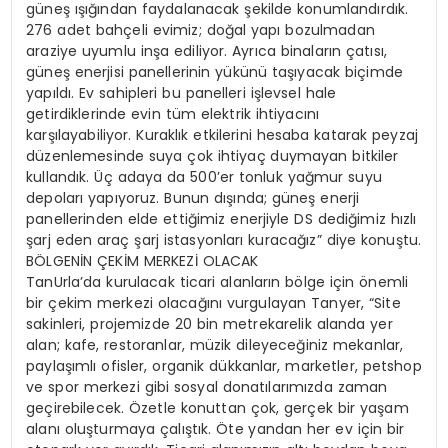
güneş ışığından faydalanacak şekilde konumlandırdık.
276 adet bahçeli evimiz; doğal yapı bozulmadan
araziye uyumlu inşa ediliyor. Ayrıca binaların çatısı,
güneş enerjisi panellerinin yükünü taşıyacak biçimde
yapıldı. Ev sahipleri bu panelleri işlevsel hale
getirdiklerinde evin tüm elektrik ihtiyacını
karşılayabiliyor. Kuraklık etkilerini hesaba katarak peyzaj
düzenlemesinde suya çok ihtiyaç duymayan bitkiler
kullandık. Üç adaya da 500’er tonluk yağmur suyu
depoları yapıyoruz. Bunun dışında; güneş enerji
panellerinden elde ettiğimiz enerjiyle DS dediğimiz hızlı
şarj eden araç şarj istasyonları kuracağız” diye konuştu.
BÖLGENİN ÇEKİM MERKEZİ OLACAK
TanUrla’da kurulacak ticari alanların bölge için önemli
bir çekim merkezi olacağını vurgulayan Tanyer, “Site
sakinleri, projemizde 20 bin metrekarelik alanda yer
alan; kafe, restoranlar, müzik dileyeceğiniz mekanlar,
paylaşımlı ofisler, organik dükkanlar, marketler, petshop
ve spor merkezi gibi sosyal donatılarımızda zaman
geçirebilecek. Özetle konuttan çok, gerçek bir yaşam
alanı oluşturmaya çalıştık. Öte yandan her ev için bir