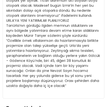
otopark yer ayırdık. Ticari alanımızın altı boydan boya
otopark olacak. Maalesef bugün İzmir’in her yeri bu
sıkıntıdan dolayı açık otoparka döndü. Bu nedenle
otopark alanlarını önemsiyoruz” ifadelerini kullandı.
URLA’YA YENİ YATIRIMLAR PLANLIYORUZ
TanUrla’nın gördüğü ilgiden memnun olduklarını ve
aynı bölgede yatırımlara devam etme kararı aldıklarını
kaydeden Münir Tanyer sözlerini şöyle sürdürdü:
“Özellikle örnek villalarımızın da hazırlanmasıyla birlikte
projemize olan talep yükselişe geçti. Urla’da yeni
yatırımlara hazırlanıyoruz. Zeytinyağı sıkma tesisleri,
şaraphanelerin ve bağların olduğu yerlere yakın Gölcük
– Gödence Köyü’nde, biri 45, diğeri 38 konutluk iki
projemiz olacak. Vadi içinde tam bir köy yaşamı
sunacağız. Onları da yine Nevzat Sayın hocamız
tasarladı. Her şey yolunda giderse bu yıl sonu yeni
projelere başlamayı düşünüyoruz. Orası şehirden daha
uzakta doğayla daha iç içe olacak”