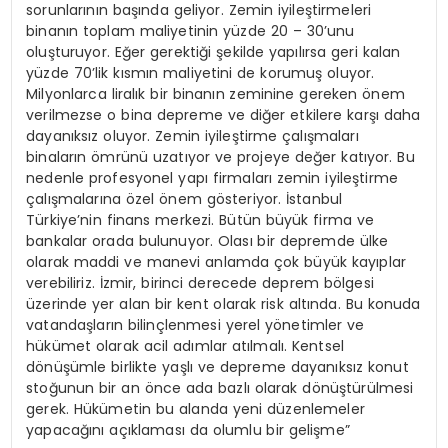
sorunlarının başında geliyor. Zemin iyileştirmeleri
binanın toplam maliyetinin yüzde 20 – 30’unu
oluşturuyor. Eğer gerektiği şekilde yapılırsa geri kalan
yüzde 70’lik kısmın maliyetini de korumuş oluyor.
Milyonlarca liralık bir binanın zeminine gereken önem
verilmezse o bina depreme ve diğer etkilere karşı daha
dayanıksız oluyor. Zemin iyileştirme çalışmaları
binaların ömrünü uzatıyor ve projeye değer katıyor. Bu
nedenle profesyonel yapı firmaları zemin iyileştirme
çalışmalarına özel önem gösteriyor. İstanbul
Türkiye’nin finans merkezi. Bütün büyük firma ve
bankalar orada bulunuyor. Olası bir depremde ülke
olarak maddi ve manevi anlamda çok büyük kayıplar
verebiliriz. İzmir, birinci derecede deprem bölgesi
üzerinde yer alan bir kent olarak risk altında. Bu konuda
vatandaşların bilinçlenmesi yerel yönetimler ve
hükümet olarak acil adımlar atılmalı. Kentsel
dönüşümle birlikte yaşlı ve depreme dayanıksız konut
stoğunun bir an önce ada bazlı olarak dönüştürülmesi
gerek. Hükümetin bu alanda yeni düzenlemeler
yapacağını açıklaması da olumlu bir gelişme”