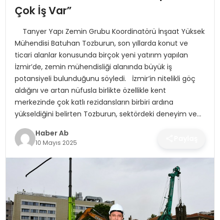
SAĞLIK
Çok İş Var”
MAGAZIN
Tanyer Yapı Zemin Grubu Koordinatörü İnşaat Yüksek
Mühendisi Batuhan Tozburun, son yıllarda konut ve
YAŞAM
ticari alanlar konusunda birçok yeni yatırım yapılan
İzmir’de, zemin mühendisliği alanında büyük iş
potansiyeli bulunduğunu söyledi. İzmir’in nitelikli göç
aldığını ve artan nüfusla birlikte özellikle kent
merkezinde çok katlı rezidansların birbiri ardına
yükseldiğini belirten Tozburun, sektördeki deneyim ve…
Haber Ab
Paylaş
10 Mayıs 2025