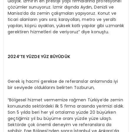
ulaştık. İzmir’in en prestijli yapı firmalarına profesyonel
çözümler sunuyoruz. İzmir dışında Aydın, Denizli ve
Manisa’da da zemin çalışmaları yapıyoruz. Konut ve
ticari alanların yanı sıra; karayolları, metro ve yeraltı
yapıları, köprü ayakları, yüksek katlı yapılar gibi uzmanlık
gerektiren hizmetleri de veriyoruz” diye konuştu.
2024’TE YÜZDE YÜZ BÜYÜDÜK
Gerek iş hacmi gerekse de referanslar anlamında iyi
bir seviyede olduklarını belirten Tozburun,
“Bölgesel hizmet vermemize rağmen Türkiye’de zemin
konusunda sektördeki ilk 5 firma arasında yerimizi aldık.
Son 5 yılda beri her yıl ortalama yüzde 20 büyürken
geçtiğimiz yıl bu büyüme oranı yüzde yüze ulaştı.
Sektörde çok önemli deneyim ve referanslara da
sahibiz. Ege Bölgesi’nden sonra İstanbul ve Ankara’da