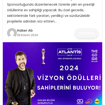
SAĞLIK
Sponsorluğunda düzenlenecek törenle yılın en prestijli
ödüllerine ev sahipliği yapacak. Bu özel gecede,
MAGAZIN
sektörlerinde fark yaratan, yenilikçi ve sürdürülebilir
projelerle adından söz ettiren…
YAŞAM
Haber Ab
Paylaş
28 Kasım 2024