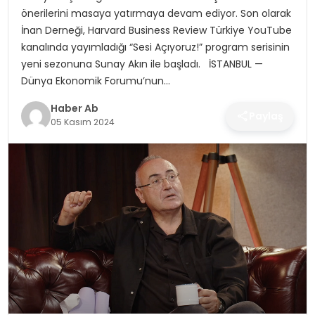
SAĞLIK
önerilerini masaya yatırmaya devam ediyor. Son olarak
İnan Derneği, Harvard Business Review Türkiye YouTube
MAGAZIN
kanalında yayımladığı “Sesi Açıyoruz!” program serisinin
yeni sezonuna Sunay Akın ile başladı. İSTANBUL —
YAŞAM
Dünya Ekonomik Forumu’nun…
Haber Ab
Paylaş
05 Kasım 2024