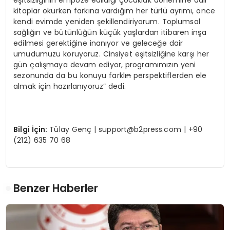
eşitsizliğinin empoze edildiği çocukluk dönemine dair
kitaplar okurken farkına vardığım her türlü ayrımı, önce
kendi evimde yeniden şekillendiriyorum. Toplumsal
sağlığın ve bütünlüğün küçük yaşlardan itibaren inşa
edilmesi gerektiğine inanıyor ve geleceğe dair
umudumuzu koruyoruz. Cinsiyet eşitsizliğine karşı her
gün çalışmaya devam ediyor, programımızın yeni
sezonunda da bu konuyu farklı
n
perspektiflerden ele
almak için hazırlanıyoruz” dedi.
Bilgi İçin:
Tülay Genç |
support@b2press.com
| +90
(212) 635 70 68
Benzer Haberler