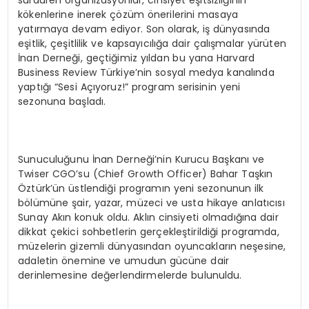
sürdüren organizasyonlar, cinsiyet eşitsizliğinin
kökenlerine inerek çözüm önerilerini masaya
yatırmaya devam ediyor. Son olarak, iş dünyasında
eşitlik, çeşitlilik ve kapsayıcılığa dair çalışmalar yürüten
İnan Derneği, geçtiğimiz yıldan bu yana Harvard
Business Review Türkiye’nin sosyal medya kanalında
yaptığı “Sesi Açıyoruz!” program serisinin yeni
sezonuna başladı.
Sunuculuğunu İnan Derneği’nin Kurucu Başkanı ve
Twiser CGO’su (Chief Growth Officer) Bahar Taşkın
Öztürk’ün üstlendiği programın yeni sezonunun ilk
bölümüne şair, yazar, müzeci ve usta hikaye anlatıcısı
Sunay Akın konuk oldu. Aklın cinsiyeti olmadığına dair
dikkat çekici sohbetlerin gerçekleştirildiği programda,
müzelerin gizemli dünyasından oyuncakların neşesine,
adaletin önemine ve umudun gücüne dair
derinlemesine değerlendirmelerde bulunuldu.