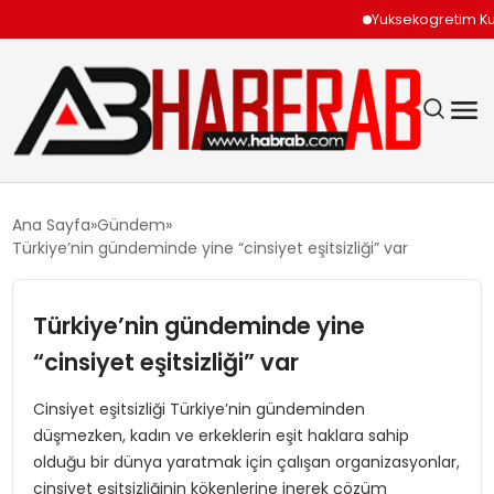
Yuksekogretim Kurulun
GÜNDEM
Ana Sayfa
Gündem
Türkiye’nin gündeminde yine “cinsiyet eşitsizliği” var
EKONOMI
Türkiye’nin gündeminde yine
SIYASET
“cinsiyet eşitsizliği” var
TEKNOLOJI
Cinsiyet eşitsizliği Türkiye’nin gündeminden
düşmezken, kadın ve erkeklerin eşit haklara sahip
SPOR
olduğu bir dünya yaratmak için çalışan organizasyonlar,
cinsiyet eşitsizliğinin kökenlerine inerek çözüm