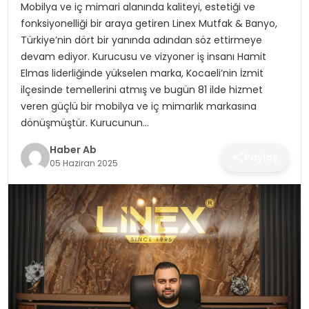
SAĞLIK
Mobilya ve iç mimari alanında kaliteyi, estetiği ve
fonksiyonelliği bir araya getiren Linex Mutfak & Banyo,
Türkiye’nin dört bir yanında adından söz ettirmeye
MAGAZIN
devam ediyor. Kurucusu ve vizyoner iş insanı Hamit
Elmas liderliğinde yükselen marka, Kocaeli’nin İzmit
YAŞAM
ilçesinde temellerini atmış ve bugün 81 ilde hizmet
veren güçlü bir mobilya ve iç mimarlık markasına
dönüşmüştür. Kurucunun…
Haber Ab
Paylaş
05 Haziran 2025