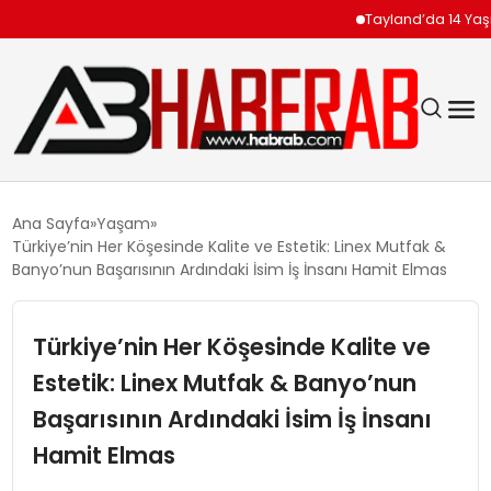
Tayland’da 14 Yaşındaki 
GÜNDEM
Ana Sayfa
Yaşam
Türkiye’nin Her Köşesinde Kalite ve Estetik: Linex Mutfak &
EKONOMI
Banyo’nun Başarısının Ardındaki İsim İş İnsanı Hamit Elmas
SIYASET
Türkiye’nin Her Köşesinde Kalite ve
Estetik: Linex Mutfak & Banyo’nun
TEKNOLOJI
Başarısının Ardındaki İsim İş İnsanı
SPOR
Hamit Elmas