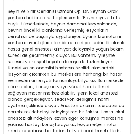
Beyin ve Sinir Cerrahisi Uzmanı Op. Dr. Seyhan Orak,
yöntem hakkında şu bilgileri verdi: “Beynin iyi ve kötü
huylu tümörlerinde, beynin damarsal lezyonlarında,
beynin öncelikli alanlarına yerleşmiş lezyonların
cerrahisinde başarıyla uygulanıyor. Uyanık kraniotomi
yöntemi avantajları olan bir cerrahi prosedür. İlk olarak
hasta genel anestezi almıyor; dolayısıyla yoğun bakım
süreci de geçirmemiş oluyor. Bu yöntem, iyileşme
süresini ve sosyal hayata dönüşü de hızlandırıyor.
İkincisi ve en önemlisi hastanın özellikli alanlardaki
lezyonları çıkarırken bu merkezlere herhangi bir hasar
vermeden ameliyatı tamamlayabiliyoruz. Bu merkezler
görme alanı, konuşma veya vücut hareketlerini
sağlayan motor merkez olabilir. İşlem lokal anestezi
altında gerçekleşiyor, sedasyon dediğimiz hafifi
uyutma şeklinde oluyor. Anestezi ekibinin tecrübesi de
cerrahi müdahaleyi kolaylaştıran bir faktör. Hasta lokal
anestezi altındayken lezyon eğer konuşma merkezine
yakınsa hastayı konuşturuyoruz, lezyon eğer motor
merkeze yakınsa hastadan kol ve bacak hareketlerini