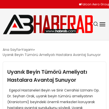
Falcon Aero Group, Kür
GÜNDEM
Ana Sayfa
Yaşam
Uyanık Beyin Tümörü Ameliyatı Hastalara Avantaj Sunuyor
EKONOMI
Uyanık Beyin Tümörü Ameliyatı
SIYASET
Hastalara Avantaj Sunuyor
TEKNOLOJI
Egepol Hastaneleri Beyin ve Sinir Cerrahisi Uzmanı Op.
Dr. Seyhan Orak, uyanık beyin tümörü ameliyatının
SPOR
(Kraniotomi) beyindeki önemli merkezleri koruyarak
hastalara avantaj sunduğunu söyledi. Uyanık