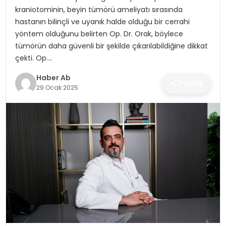
SAĞLIK
kraniotominin, beyin tümörü ameliyatı sırasında
hastanın bilinçli ve uyanık halde olduğu bir cerrahi
MAGAZIN
yöntem olduğunu belirten Op. Dr. Orak, böylece
tümörün daha güvenli bir şekilde çıkarılabildiğine dikkat
YAŞAM
çekti. Op….
Haber Ab
Paylaş
29 Ocak 2025