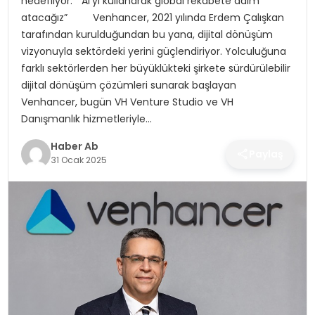
hedefliyor: “AI’yi kullanarak global rekabete adım
SAĞLIK
atacağız” Venhancer, 2021 yılında Erdem Çalışkan
tarafından kurulduğundan bu yana, dijital dönüşüm
MAGAZIN
vizyonuyla sektördeki yerini güçlendiriyor. Yolculuğuna
farklı sektörlerden her büyüklükteki şirkete sürdürülebilir
YAŞAM
dijital dönüşüm çözümleri sunarak başlayan
Venhancer, bugün VH Venture Studio ve VH
Danışmanlık hizmetleriyle…
Haber Ab
Paylaş
31 Ocak 2025