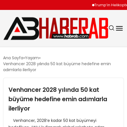
Trump’in Helikopteri Yol
GÜNDEM
Ana Sayfa
Yaşam
Venhancer 2028 yılında 50 kat büyüme hedefine emin
EKONOMI
adımlarla ilerliyor
SIYASET
Venhancer 2028 yılında 50 kat
büyüme hedefine emin adımlarla
TEKNOLOJI
ilerliyor
SPOR
Venhancer, 2028’e kadar 50 kat büyümeyi