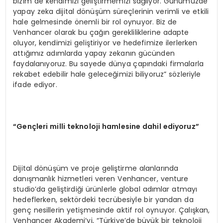
bizim de kendimizi geliştirmemizi sağlıyor. Günümüzde
yapay zeka dijital dönüşüm süreçlerinin verimli ve etkili
hale gelmesinde önemli bir rol oynuyor. Biz de
Venhancer olarak bu çağın gerekliliklerine adapte
oluyor, kendimizi geliştiriyor ve hedefimize ilerlerken
attığımız adımlarda yapay zekanın gücünden
faydalanıyoruz. Bu sayede dünya çapındaki firmalarla
rekabet edebilir hale geleceğimizi biliyoruz” sözleriyle
ifade ediyor.
“
Gen
çleri milli teknoloji hamlesine dahil ediyoruz”
Dijital dönüşüm ve proje geliştirme alanlarında
danışmanlık hizmetleri veren Venhancer, venture
studio’da geliştirdiği ürünlerle global adımlar atmayı
hedeflerken, sektördeki tecrübesiyle bir yandan da
genç nesillerin yetişmesinde aktif rol oynuyor. Çalışkan,
Venhancer Akademi’yi, “Türkiye’de büyük bir teknoloji