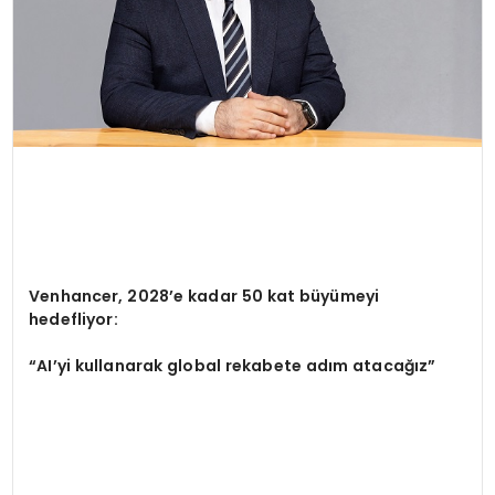
Venhancer, 2028
’
e kadar 50 kat büyümeyi
hedefliyor:
“
AI
’
yi kullanarak global rekabete adım atacağız
”