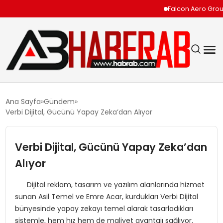
Falcon Aero Group, Kür
GÜNDEM
Ana Sayfa
Gündem
Verbi Dijital, Gücünü Yapay Zeka’dan Alıyor
EKONOMI
Verbi Dijital, Gücünü Yapay Zeka’dan
SIYASET
Alıyor
TEKNOLOJI
Dijital reklam, tasarım ve yazılım alanlarında hizmet
sunan Asil Temel ve Emre Acar, kurdukları Verbi Dijital
SPOR
bünyesinde yapay zekayı temel alarak tasarladıkları
sistemle, hem hız hem de maliyet avantajı sağlıyor.