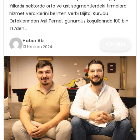
SAĞLIK
Yıllardır sektörde orta ve üst segmentlerdeki firmalara
hizmet verdiklerini belirten Verbi Dijital Kurucu
MAGAZIN
Ortaklarından Asil Temel, günümüz koşullarında 100 bin
TL.’den…
YAŞAM
Haber Ab
Paylaş
13 Haziran 2024