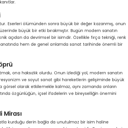
anıtlar.
i
tur. Eserleri ölümünden sonra büyük bir değer kazanmış, onun
ar üzerinde büyük bir etki bırakmıştır. Bugün modern sanatın
ik açıdan da devrimsel bir isimdir. Özellikle fırça tekniği, renk
m sanatında hem de genel anlamda sanat tarihinde önemli bir
öprü
tmak, ona haksızlık olurdu. Onun izlediği yol, modern sanatın
esyonizm ve soyut sanat gibi hareketlerin gelişiminde büyük
nızca görsel olarak etkilemekle kalmaz, aynı zamanda onların
atında özgünlüğün, içsel ifadelerin ve bireyselliğin önemini
 Mirası
anatla kurduğu derin bağla da unutulmaz bir isim haline