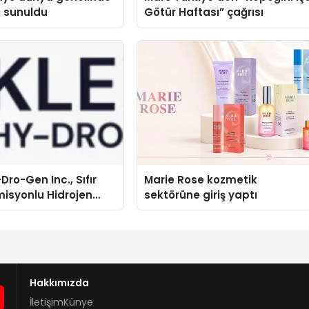
a sunuldu
Götür Haftası” çağrısı
Dro-Gen Inc., Sıfır
Marie Rose kozmetik
isyonlu Hidrojen
sektörüne giriş yaptı
knolojisinde ISO ve
nleyici Onaylarını
Hakkımızda
İletişim
Künye