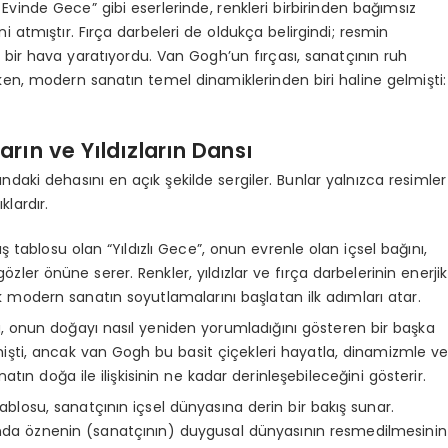
ik Evinde Gece” gibi eserlerinde, renkleri birbirinden bağımsız
 atmıştır. Fırça darbeleri de oldukça belirgindi; resmin
 bir hava yaratıyordu. Van Gogh’un fırçası, sanatçının ruh
ırken, modern sanatın temel dinamiklerinden biri haline gelmişti:
arın ve Yıldızların Dansı
daki dehasını en açık şekilde sergiler. Bunlar yalnızca resimler
klardır.
 tablosu olan “Yıldızlı Gece”, onun evrenle olan içsel bağını,
zler önüne serer. Renkler, yıldızlar ve fırça darbelerinin enerjik
ek modern sanatın soyutlamalarını başlatan ilk adımları atar.
u, onun doğayı nasıl yeniden yorumladığını gösteren bir başka
mişti, ancak van Gogh bu basit çiçekleri hayatla, dinamizmle v
tın doğa ile ilişkisinin ne kadar derinleşebileceğini gösterir.
ablosu, sanatçının içsel dünyasına derin bir bakış sunar.
natında öznenin (sanatçının) duygusal dünyasının resmedilmesinin