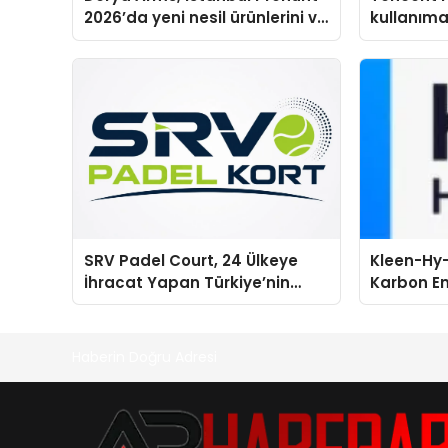
2026’da yeni nesil ürünlerini ve
kullanım
global marka vizyonunu
sergiledi
SRV Padel Court, 24 Ülkeye
Kleen-Hy-
İhracat Yapan Türkiye’nin
Karbon Em
Padel Kortu Üretim Gücü
Isıtma Te
TSSA Düze
Aldı
Haberin Doğru Adresi