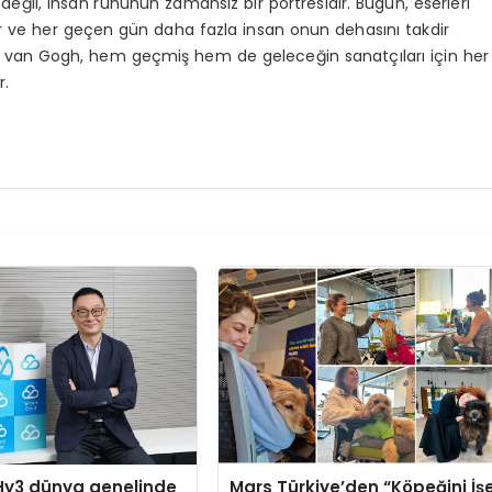
eğil, insan ruhunun zamansız bir portresidir. Bugün, eserleri
yor ve her geçen gün daha fazla insan onun dehasını takdir
an van Gogh, hem geçmiş hem de geleceğin sanatçıları için her
r.
Hy3 dünya genelinde
Mars Türkiye’den “Köpeğini İş