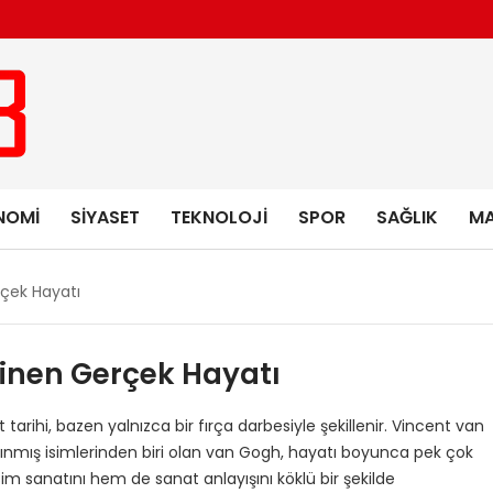
NOMI
SIYASET
TEKNOLOJI
SPOR
SAĞLIK
MA
rçek Hayatı
linen Gerçek Hayatı
arihi, bazen yalnızca bir fırça darbesiyle şekillenir. Vincent van
ınmış isimlerinden biri olan van Gogh, hayatı boyunca pek çok
m sanatını hem de sanat anlayışını köklü bir şekilde