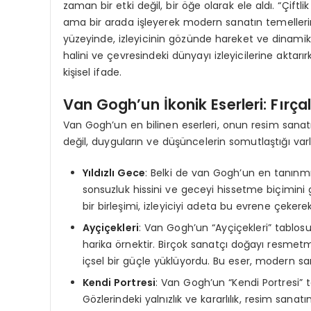
zaman bir etki değil, bir öğe olarak ele aldı. “Çiftl
ama bir arada işleyerek modern sanatın temellerini
yüzeyinde, izleyicinin gözünde hareket ve dinamik
halini ve çevresindeki dünyayı izleyicilerine aktar
kişisel ifade.
Van Gogh’un İkonik Eserleri: Fırçal
Van Gogh’un en bilinen eserleri, onun resim sanatın
değil, duyguların ve düşüncelerin somutlaştığı varlı
Yıldızlı Gece
: Belki de van Gogh’un en tanınmış
sonsuzluk hissini ve geceyi hissetme biçimini gö
bir birleşimi, izleyiciyi adeta bu evrene çeker
Ayçiçekleri
: Van Gogh’un “Ayçiçekleri” tablos
harika örnektir. Birçok sanatçı doğayı resmet
içsel bir güçle yüklüyordu. Bu eser, modern sana
Kendi Portresi
: Van Gogh’un “Kendi Portresi” t
Gözlerindeki yalnızlık ve kararlılık, resim sa