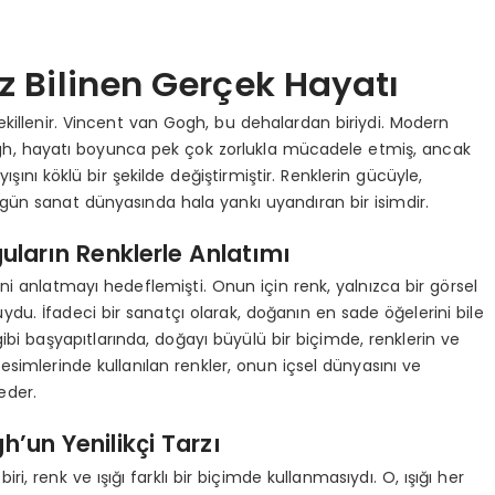
z Bilinen Gerçek Hayatı
şekillenir. Vincent van Gogh, bu dehalardan biriydi. Modern
ogh, hayatı boyunca pek çok zorlukla mücadele etmiş, ancak
ını köklü bir şekilde değiştirmiştir. Renklerin gücüyle,
ugün sanat dünyasında hala yankı uyandıran bir isimdir.
ların Renklerle Anlatımı
rini anlatmayı hedeflemişti. Onun için renk, yalnızca bir görsel
du. İfadeci bir sanatçı olarak, doğanın en sade öğelerini bile
gibi başyapıtlarında, doğayı büyülü bir biçimde, renklerin ve
esimlerinde kullanılan renkler, onun içsel dünyasını ve
eder.
un Yenilikçi Tarzı
i, renk ve ışığı farklı bir biçimde kullanmasıydı. O, ışığı her