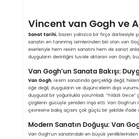
Vincent van Gogh ve A
Sanat tarihi
, bazen yalnızca bir fırça darbesiyle 
sanatın en tanınmış isimlerinden biri olan van G
eserleriyle hem resim sanatını hem de sanat anlayış
duyguların derinliğini tuvale aktaran van Gogh, b
Van Gogh’un Sanata Bakışı: Duygu
Van Gogh
, resim sanatında gerçekliği değil, hisle
öğe değil, duyguların ve düşüncelerin dışa vurumuy
duygusal bir yoğunlukla yorumladı. “Yıldızlı Gece” 
çizgilerin gücüyle yeniden inşa etti. Van Gogh’un r
çevresine bakış açısını çok güçlü bir şekilde ifade 
Modern Sanatın Doğuşu: Van Gogh’
Van Gogh’un sanatındaki en büyük yeniliklerinden bir