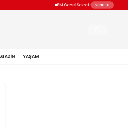
BM Genel Sekreteri Guterres Dünya Daha
23:18:02
GAZIN
YAŞAM