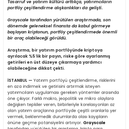
Tasarruf ve yatırım kültürü arttıkça, yatırımcıların
portf
ö
y çeşitlendirme alışkanlıkları da geliş
ti.
Grayscale tarafından yürütülen araştırmada, son
d
ö
nemde geleneksel finansta da kabul g
ö
rmeye
başlayan kriptonun, portf
ö
y çeşitlendirmede
ö
nemli
bir araç olabileceğ
i g
ö
rüldü.
Araştırma, bir yatırım portf
ö
yünde kriptoya
ayrılacak %5
’
lik bir payı
n, riske g
ö
re ayarlanmış
getirileri en ü
st d
üzeye çıkarmaya yardımcı
olabileceğine dikkat çekti.
İSTANBUL
—
Yatırım portföyü çeşitlendirme, risklerini
en aza indirmek ve getirisini artırmak isteyen
yatırımcıların uygulaması gereken yöntemler arasında
öne çıkıyor. Farklı makro, jeopolitik ve mikro olaylara
değişken tepkiler veren, birbirleriyle korelasyonları az
olan yatırım araçlarına portföyde çeşitli oranlarla yer
vermek, beklenmedik durumlarda olası kayıpların
önüne geçme potansiyelini artırıyor.
Grayscale
tarafından yürütülen bir araştırma, kripto para