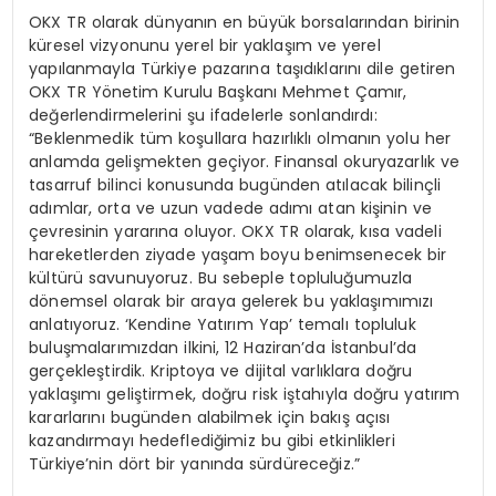
OKX TR olarak dünyanın en büyük borsalarından birinin
küresel vizyonunu yerel bir yaklaşım ve yerel
yapılanmayla Türkiye pazarına taşıdıklarını dile getiren
OKX TR Yönetim Kurulu Başkanı Mehmet Çamır,
değerlendirmelerini şu ifadelerle sonlandırdı:
“Beklenmedik tüm koşullara hazırlıklı olmanın yolu her
anlamda gelişmekten geçiyor. Finansal okuryazarlık ve
tasarruf bilinci konusunda bugünden atılacak bilinçli
adımlar, orta ve uzun vadede adımı atan kişinin ve
çevresinin yararına oluyor. OKX TR olarak, kısa vadeli
hareketlerden ziyade yaşam boyu benimsenecek bir
kültürü savunuyoruz. Bu sebeple topluluğumuzla
dönemsel olarak bir araya gelerek bu yaklaşımımızı
anlatıyoruz. ‘Kendine Yatırım Yap’ temalı topluluk
buluşmalarımızdan ilkini, 12 Haziran’da İstanbul’da
gerçekleştirdik. Kriptoya ve dijital varlıklara doğru
yaklaşımı geliştirmek, doğru risk iştahıyla doğru yatırım
kararlarını bugünden alabilmek için bakış açısı
kazandırmayı hedeflediğimiz bu gibi etkinlikleri
Türkiye’nin dört bir yanında sürdüreceğiz.”