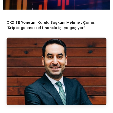
OKX TR Y
ö
netim Kurulu Başkanı Mehmet Çamır:
“
Kripto geleneksel finansla iç iç
e ge
çiyor”