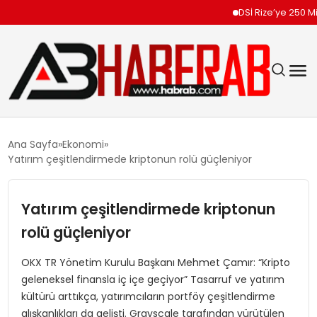
DSİ Rize’ye 250 Milyon TL
GÜNDEM
Ana Sayfa
Ekonomi
Yatırım çeşitlendirmede kriptonun rolü güçleniyor
EKONOMI
Yatırım çeşitlendirmede kriptonun
SIYASET
rolü güçleniyor
TEKNOLOJI
OKX TR Yönetim Kurulu Başkanı Mehmet Çamır: “Kripto
geleneksel finansla iç içe geçiyor” Tasarruf ve yatırım
SPOR
kültürü arttıkça, yatırımcıların portföy çeşitlendirme
alışkanlıkları da gelişti. Grayscale tarafından yürütülen