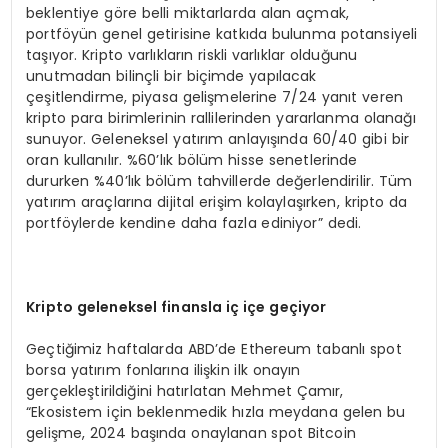
beklentiye göre belli miktarlarda alan açmak,
portföyün genel getirisine katkıda bulunma potansiyeli
taşıyor. Kripto varlıkların riskli varlıklar olduğunu
unutmadan bilinçli bir biçimde yapılacak
çeşitlendirme, piyasa gelişmelerine 7/24 yanıt veren
kripto para birimlerinin rallilerinden yararlanma olanağı
sunuyor. Geleneksel yatırım anlayışında 60/40 gibi bir
oran kullanılır. %60’lık bölüm hisse senetlerinde
dururken %40’lık bölüm tahvillerde değerlendirilir. Tüm
yatırım araçlarına dijital erişim kolaylaşırken, kripto da
portföylerde kendine daha fazla ediniyor” dedi.
Kripto geleneksel finansla iç iç
e ge
çiyor
Geçtiğimiz haftalarda ABD’de Ethereum tabanlı spot
borsa yatırım fonlarına ilişkin ilk onayın
gerçekleştirildiğini hatırlatan Mehmet Çamır,
“Ekosistem için beklenmedik hızla meydana gelen bu
gelişme, 2024 başında onaylanan spot Bitcoin