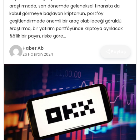
SAĞLIK
araştırmada, son dönemde geleneksel finansta da
kabul görmeye başlayan kriptonun, portföy
MAGAZIN
çeşitlendirmede önemli bir araç olabileceği görüldü.
Araştırma, bir yatırım portföyünde kriptoya ayrılacak
YAŞAM
%5’lik bir payın, riske göre…
Haber Ab
Paylaş
26 Haziran 2024