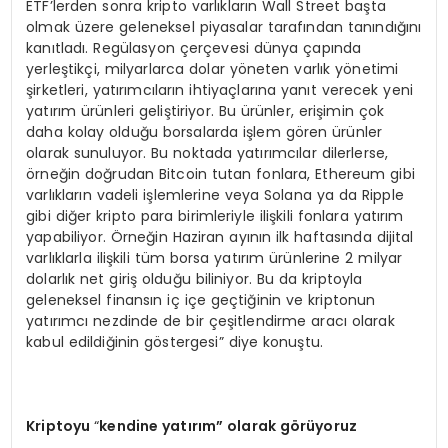
ETF’lerden sonra kripto varlıkların Wall Street başta
olmak üzere geleneksel piyasalar tarafından tanındığını
kanıtladı. Regülasyon çerçevesi dünya çapında
yerleştikçi, milyarlarca dolar yöneten varlık yönetimi
şirketleri, yatırımcıların ihtiyaçlarına yanıt verecek yeni
yatırım ürünleri geliştiriyor. Bu ürünler, erişimin çok
daha kolay olduğu borsalarda işlem gören ürünler
olarak sunuluyor. Bu noktada yatırımcılar dilerlerse,
örneğin doğrudan Bitcoin tutan fonlara, Ethereum gibi
varlıkların vadeli işlemlerine veya Solana ya da Ripple
gibi diğer kripto para birimleriyle ilişkili fonlara yatırım
yapabiliyor. Örneğin Haziran ayının ilk haftasında dijital
varlıklarla ilişkili tüm borsa yatırım ürünlerine 2 milyar
dolarlık net giriş olduğu biliniyor. Bu da kriptoyla
geleneksel finansın iç içe geçtiğinin ve kriptonun
yatırımcı nezdinde de bir çeşitlendirme aracı olarak
kabul edildiğinin göstergesi” diye konuştu.
Kriptoyu
“
kendine yatırım” olarak g
ö
rüyoruz