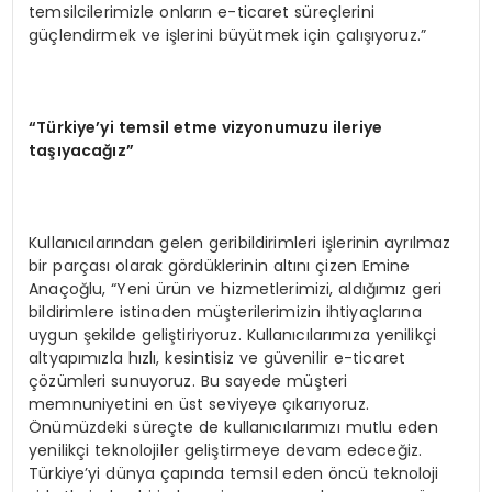
temsilcilerimizle onların e-ticaret süreçlerini
güçlendirmek ve işlerini büyütmek için çalışıyoruz.”
“
T
ü
rkiye
’
yi temsil etme vizyonumuzu ileriye
ta
şı
yaca
ğı
z
”
Kullanıcılarından gelen geribildirimleri işlerinin ayrılmaz
bir parçası olarak gördüklerinin altını çizen Emine
Anaçoğlu, “Yeni ürün ve hizmetlerimizi, aldığımız geri
bildirimlere istinaden müşterilerimizin ihtiyaçlarına
uygun şekilde geliştiriyoruz. Kullanıcılarımıza yenilikçi
altyapımızla hızlı, kesintisiz ve güvenilir e-ticaret
çözümleri sunuyoruz. Bu sayede müşteri
memnuniyetini en üst seviyeye çıkarıyoruz.
Önümüzdeki süreçte de kullanıcılarımızı mutlu eden
yenilikçi teknolojiler geliştirmeye devam edeceğiz.
Türkiye’yi dünya çapında temsil eden öncü teknoloji