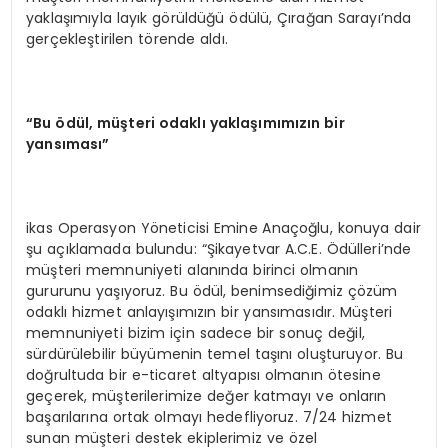
yaklaşımıyla layık görüldüğü ödülü, Çırağan Sarayı’nda
gerçekleştirilen törende aldı.
“
Bu
ö
d
ü
l, m
üş
teri odakl
ı
yakla
şı
m
ı
m
ı
z
ı
n bir
yans
ı
mas
ı”
ikas Operasyon Yöneticisi Emine Anaçoğlu, konuya dair
şu açıklamada bulundu: “Şikayetvar A.C.E. Ödülleri’nde
müşteri memnuniyeti alanında birinci olmanın
gururunu yaşıyoruz. Bu ödül, benimsediğimiz çözüm
odaklı hizmet anlayışımızın bir yansımasıdır. Müşteri
memnuniyeti bizim için sadece bir sonuç değil,
sürdürülebilir büyümenin temel taşını oluşturuyor. Bu
doğrultuda bir e-ticaret altyapısı olmanın ötesine
geçerek, müşterilerimize değer katmayı ve onların
başarılarına ortak olmayı hedefliyoruz. 7/24 hizmet
sunan müşteri destek ekiplerimiz ve özel