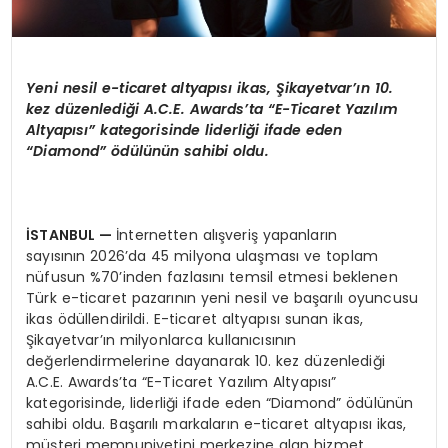
Yeni nesil e-ticaret altyap
ı
s
ı
ikas,
Ş
ikayetvar
’ı
n 10.
kez d
ü
zenledi
ğ
i A.C.E. Awards
’
ta
“
E-Ticaret Yaz
ı
l
ı
m
Altyap
ı
s
ı”
kategorisinde liderli
ğ
i ifade eden
“
Diamond
” ö
d
ü
l
ü
n
ü
n sahibi oldu.
İ
STANBUL
—
İnternetten alışveriş yapanların
sayısının 2026’da 45 milyona ulaşması ve toplam
nüfusun %70’inden fazlasını temsil etmesi beklenen
Türk e-ticaret pazarının yeni nesil ve başarılı oyuncusu
ikas ödüllendirildi. E-ticaret altyapısı sunan ikas,
Şikayetvar’ın milyonlarca kullanıcısının
değerlendirmelerine dayanarak 10. kez düzenlediği
A.C.E. Awards’ta “E-Ticaret Yazılım Altyapısı”
kategorisinde, liderliği ifade eden “Diamond” ödülünün
sahibi oldu. Başarılı markaların e-ticaret altyapısı ikas,
müşteri memnuniyetini merkezine alan hizmet