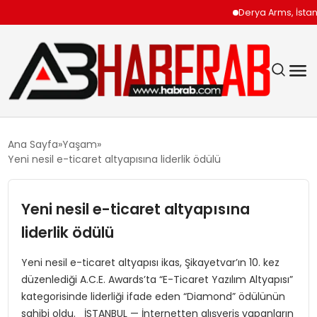
Derya Arms, İstanbul P
GÜNDEM
Ana Sayfa
Yaşam
Yeni nesil e-ticaret altyapısına liderlik ödülü
EKONOMI
Yeni nesil e-ticaret altyapısına
SIYASET
liderlik ödülü
TEKNOLOJI
Yeni nesil e-ticaret altyapısı ikas, Şikayetvar’ın 10. kez
düzenlediği A.C.E. Awards’ta “E-Ticaret Yazılım Altyapısı”
SPOR
kategorisinde liderliği ifade eden “Diamond” ödülünün
sahibi oldu. İSTANBUL — İnternetten alışveriş yapanların