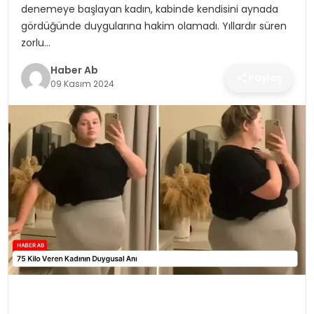
SAĞLIK
denemeye başlayan kadın, kabinde kendisini aynada
gördüğünde duygularına hakim olamadı. Yıllardır süren
MAGAZIN
zorlu…
Haber Ab
Paylaş
YAŞAM
09 Kasım 2024