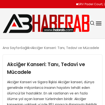
SRV Padel Court, 24 Ül
GÜNDEM
Ana Sayfa
Sağlık
Akciğer Kanseri: Tanı, Tedavi ve Mücadele
EKONOMI
Akciğer Kanseri: Tanı, Tedavi ve
SIYASET
Mücadele
TEKNOLOJI
Akciğer Kanseri ve Sigara İlişkisi Akciğer kanseri, dünya
genelinde milyonlarca insanın hayatını tehdit eden
ölümcül bir hastalıktır. En sık rastlanan ve en fazla
SPOR
ölüme yol açan kanser türlerinden biridir. Akciğer
kanserinin yaklaşık yüzde 85’i sigara kullanımıyla ilişkilidir.