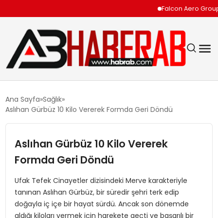
Falcon Aero Group, Kür
GÜNDEM
Ana Sayfa
Sağlık
Aslıhan Gürbüz 10 Kilo Vererek Formda Geri Döndü
EKONOMI
Aslıhan Gürbüz 10 Kilo Vererek
SIYASET
Formda Geri Döndü
TEKNOLOJI
Ufak Tefek Cinayetler dizisindeki Merve karakteriyle
tanınan Aslıhan Gürbüz, bir süredir şehri terk edip
SPOR
doğayla iç içe bir hayat sürdü. Ancak son dönemde
aldığı kiloları vermek için harekete geçti ve başarılı bir