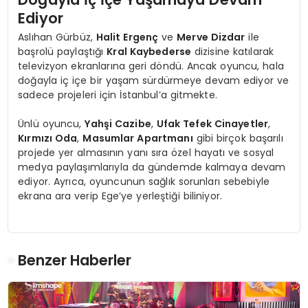
Ediyor
Aslıhan Gürbüz,
Halit Ergenç
ve
Merve Dizdar
ile
başrolü paylaştığı
Kral Kaybederse
dizisine katılarak
televizyon ekranlarına geri döndü. Ancak oyuncu, hala
doğayla iç içe bir yaşam sürdürmeye devam ediyor ve
sadece projeleri için İstanbul’a gitmekte.
Ünlü oyuncu,
Yahşi Cazibe
,
Ufak Tefek Cinayetler
,
Kırmızı Oda
,
Masumlar Apartmanı
gibi birçok başarılı
projede yer almasının yanı sıra özel hayatı ve sosyal
medya paylaşımlarıyla da gündemde kalmaya devam
ediyor. Ayrıca, oyuncunun sağlık sorunları sebebiyle
ekrana ara verip Ege’ye yerleştiği biliniyor.
Benzer Haberler