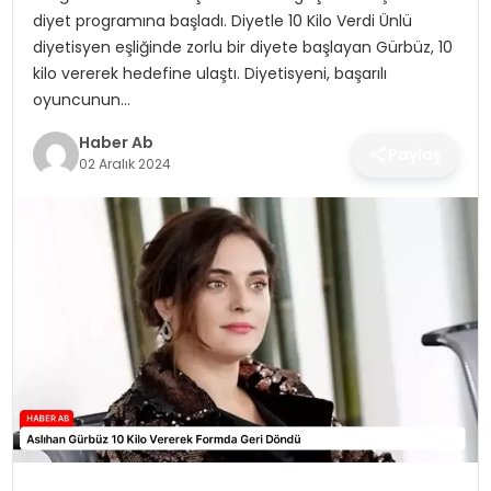
SAĞLIK
diyet programına başladı. Diyetle 10 Kilo Verdi Ünlü
diyetisyen eşliğinde zorlu bir diyete başlayan Gürbüz, 10
MAGAZIN
kilo vererek hedefine ulaştı. Diyetisyeni, başarılı
oyuncunun…
YAŞAM
Haber Ab
Paylaş
02 Aralık 2024