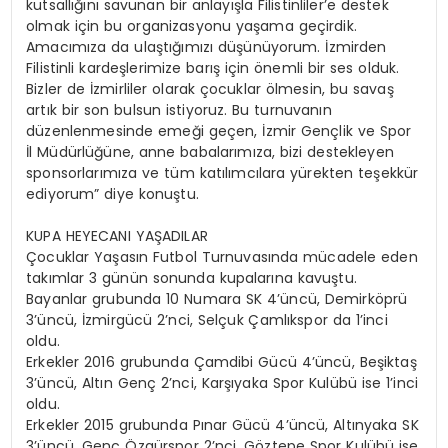
kutsallığını savunan bir anlayışla Filistinliler’e destek
olmak için bu organizasyonu yaşama geçirdik.
Amacımıza da ulaştığımızı düşünüyorum. İzmirden
Filistinli kardeşlerimize barış için önemli bir ses olduk.
Bizler de İzmirliler olarak çocuklar ölmesin, bu savaş
artık bir son bulsun istiyoruz. Bu turnuvanın
düzenlenmesinde emeği geçen, İzmir Gençlik ve Spor
İl Müdürlüğüne, anne babalarımıza, bizi destekleyen
sponsorlarımıza ve tüm katılımcılara yürekten teşekkür
ediyorum” diye konuştu.
KUPA HEYECANI YAŞADILAR
Çocuklar Yaşasın Futbol Turnuvasında mücadele eden
takımlar 3 günün sonunda kupalarına kavuştu.
Bayanlar grubunda 10 Numara SK 4’üncü, Demirköprü
3’üncü, İzmirgücü 2’nci, Selçuk Çamlıkspor da 1’inci
oldu.
Erkekler 2016 grubunda Çamdibi Gücü 4’üncü, Beşiktaş
3’üncü, Altın Genç 2’nci, Karşıyaka Spor Kulübü ise 1’inci
oldu.
Erkekler 2015 grubunda Pınar Gücü 4’üncü, Altınyaka SK
3’üncü, Genç Özgürspor 2’nci, Göztepe Spor Kulübü ise