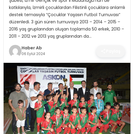
Şubesi, İzmir Gençlik ve Spor İl Müdürlüğü’nün de
SAĞLIK
katkılarıyla, İzmirli çocuklardan Filistinli çocuklara anlamlı
destek temasıyla “Çocuklar Yaşasın Futbol Turnuvası”
MAGAZIN
düzenledi. 3 gün süren turnuvaya 2013 – 2014 – 2015 –
2016 yaş gruplarından oluşan toplamda 50 erkek, 2010 –
YAŞAM
2011 – 2012 ve 2013 yaş gruplarından da…
Haber Ab
Paylaş
06 Eylül 2024