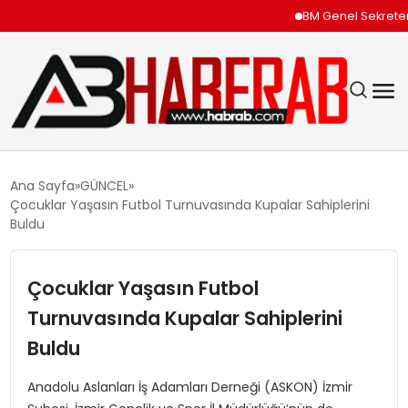
BM Genel Sekreteri Gu
GÜNDEM
Ana Sayfa
GÜNCEL
Çocuklar Yaşasın Futbol Turnuvasında Kupalar Sahiplerini
EKONOMI
Buldu
SIYASET
Çocuklar Yaşasın Futbol
Turnuvasında Kupalar Sahiplerini
TEKNOLOJI
Buldu
SPOR
Anadolu Aslanları İş Adamları Derneği (ASKON) İzmir