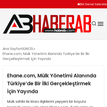
BM Genel Sekreteri Gute
GÜNDEM
Ana Sayfa
GÜNCEL
Ehane.com, Mülk Yönetimi Alanında Türkiye’de Bir İlki
EKONOMI
Gerçekleştirmek İçin Yayında
SIYASET
Ehane.com, Mülk Yönetimi Alanında
Türkiye’de Bir İlki Gerçekleştirmek
TEKNOLOJI
İçin Yayında
SPOR
Mülk sahibi ile kiracı ilişkilerini yepyeni bir boyuta