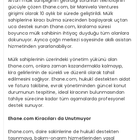
Artan mülk sahipliğinin getirdiği sorunları teknolojinin
gücüyle çözen Ehane.com, bir Manivela Ventures
girişimi olarak 10 aylık bir sürede geliştirildi. Mülk
sahiplerine kiracı bulma sürecinden başlayarak uçtan
uca destek sunan Ehane.com, kiralama süresi
boyunca mülk sahibinin ihtiyaç duyduğu tüm alanlara
dokunuyor. Ayrıca çağrı merkezi sayesinde akıllı asistan
hizmetinden yararlanabiliyor.
Mülk sahiplerinin üzerindeki yönetim yükünü alan
Ehane.com, onlara zaman kazandırmakla kalmayıp,
kira gelirlerinin de sürekli ve düzenli olarak tahsil
edilmesini sağlıyor. Ehane.com, hukukî destekten aidat
ve fatura takibine, evrak yönetiminden güncel konut
durumunun tespitine, ideal kiracının bulunmasından
tahliye sürecine kadar tüm aşamalarda profesyonel
destek sunuyor.
Ehane.com Kirac
ıları da Unutmuyor
Ehane.com, daire sakinlerine de hukukî destekten
taşınmaya, bakım-onarım hizmetlerinden yasal