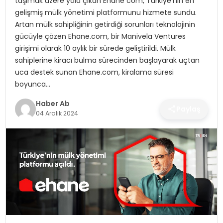
taşımak üzere yola çıkan Ehane com, Türkiye’nin en
SAĞLIK
gelişmiş mülk yönetimi platformunu hizmete sundu.
Artan mülk sahipliğinin getirdiği sorunları teknolojinin
MAGAZIN
gücüyle çözen Ehane.com, bir Manivela Ventures
girişimi olarak 10 aylık bir sürede geliştirildi. Mülk
YAŞAM
sahiplerine kiracı bulma sürecinden başlayarak uçtan
uca destek sunan Ehane.com, kiralama süresi
boyunca…
Haber Ab
Paylaş
04 Aralık 2024