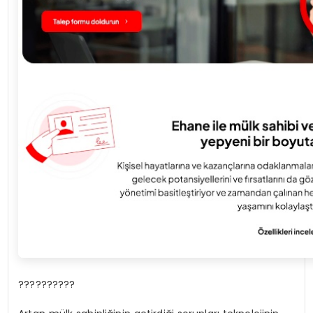
??????????