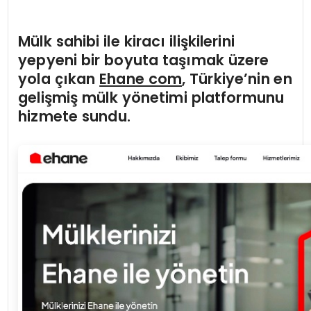
Mülk sahibi ile kiracı ilişkilerini
yepyeni bir boyuta taşımak üzere
yola çı
kan
Ehane com
, Türkiye
’
nin en
gelişmiş mülk y
ö
netimi platformunu
hizmete sundu.