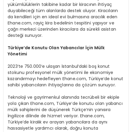
yükümlülüklerin takibine kadar bir kiracının ihtiyaç
duyabileceği tüm alanlarda destek oluyor. Kiracıların
da kendileri için en ideal evi bulmasına aracılık eden
Ehane.com, rayiç kira bedelinin tespitini yapıyor ve
çağrı merkezi üzerinden kiracılara da sürekli asistan
desteği sunuyor.
Türkiye
’
de Konutu Olan Yabancılar İç
in M
ülk
Y
ö
netimi
2023’te 750.000’e ulaşan İstanbul’daki boş konut
stokunu profesyonel mülk yönetimi ile ekonomiye
kazandırmayı hedefleyen Ehane.com, Türkiye’de konut
sahibi yabancıların ihtiyaçlarına da çözüm sunuyor.
Teknoloji ve gayrimenkul alanında tecrübeli bir ekiple
yola çıkan Ehane.com, Türkiye’de konutu olan yabancı
mülk sahiplerini de düşünerek Türkçe’nin yanısıra
İngilizce dilinde de hizmet veriyor. Ehane.com,
Türkiye’de kiralık ev arayan yabancılara da aynı
hassasiyetle yardımcı olarak, doğru konuta