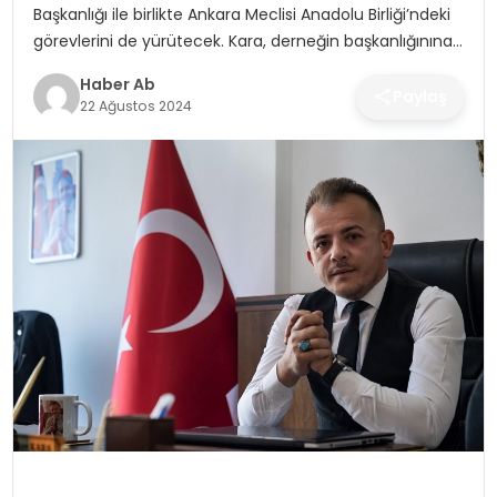
SAĞLIK
Başkanlığı ile birlikte Ankara Meclisi Anadolu Birliği’ndeki
görevlerini de yürütecek. Kara, derneğin başkanlığınına…
MAGAZIN
Haber Ab
Paylaş
22 Ağustos 2024
YAŞAM