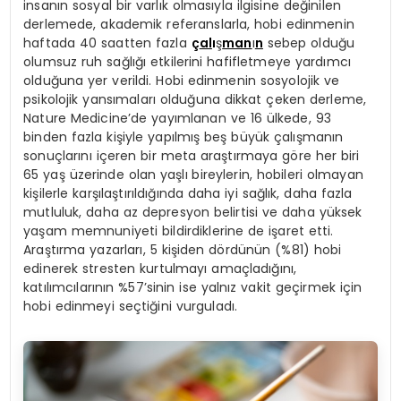
insanın sosyal bir varlık olmasıyla ilgisine değinilen
derlemede, akademik referanslarla, hobi edinmenin
haftada 40 saatten fazla
ç
al
ı
ş
man
ı
n
sebep olduğu
olumsuz ruh sağlığı etkilerini hafifletmeye yardımcı
olduğuna yer verildi. Hobi edinmenin sosyolojik ve
psikolojik yansımaları olduğuna dikkat çeken derleme,
Nature Medicine’de yayımlanan ve 16 ülkede, 93
binden fazla kişiyle yapılmış beş büyük çalışmanın
sonuçlarını içeren bir meta araştırmaya göre her biri
65 yaş üzerinde olan yaşlı bireylerin, hobileri olmayan
kişilerle karşılaştırıldığında daha iyi sağlık, daha fazla
mutluluk, daha az depresyon belirtisi ve daha yüksek
yaşam memnuniyeti bildirdiklerine de işaret etti.
Araştırma yazarları, 5 kişiden dördünün (%81) hobi
edinerek stresten kurtulmayı amaçladığını,
katılımcılarının %57’sinin ise yalnız vakit geçirmek için
hobi edinmeyi seçtiğini vurguladı.