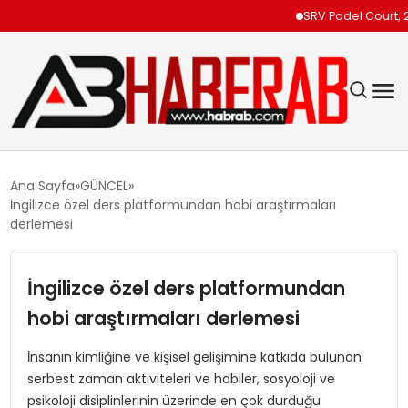
SRV Padel Court, 24 Ülke
GÜNDEM
Ana Sayfa
GÜNCEL
İngilizce özel ders platformundan hobi araştırmaları
EKONOMI
derlemesi
SIYASET
İngilizce özel ders platformundan
hobi araştırmaları derlemesi
TEKNOLOJI
İnsanın kimliğine ve kişisel gelişimine katkıda bulunan
SPOR
serbest zaman aktiviteleri ve hobiler, sosyoloji ve
psikoloji disiplinlerinin üzerinde en çok durduğu