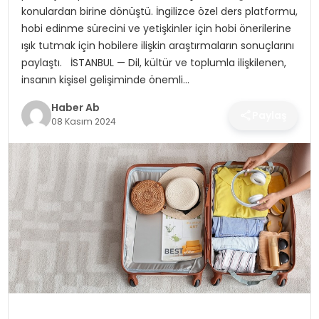
SAĞLIK
konulardan birine dönüştü. İngilizce özel ders platformu,
hobi edinme sürecini ve yetişkinler için hobi önerilerine
MAGAZIN
ışık tutmak için hobilere ilişkin araştırmaların sonuçlarını
paylaştı. İSTANBUL — Dil, kültür ve toplumla ilişkilenen,
YAŞAM
insanın kişisel gelişiminde önemli…
Haber Ab
Paylaş
08 Kasım 2024