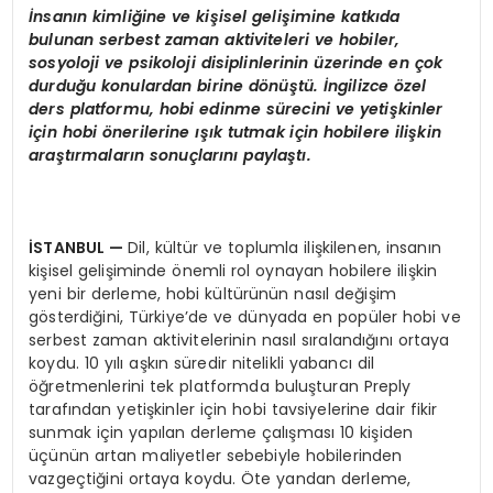
İ
nsan
ı
n kimli
ğ
ine ve ki
ş
isel geli
ş
imine katk
ı
da
bulunan serbest zaman aktiviteleri ve hobiler,
sosyoloji ve psikoloji disiplinlerinin
ü
zerinde en
ç
ok
durdu
ğ
u konulardan birine d
ö
n
üş
t
ü
.
İ
ngilizce
ö
zel
ders platformu, hobi edinme s
ü
recini ve yeti
ş
kinler
i
ç
in hobi
ö
nerilerine
ışı
k tutmak i
ç
in hobilere ili
ş
kin
ara
ş
t
ı
rmalar
ı
n sonu
ç
lar
ı
n
ı
payla
ş
t
ı
.
İ
STANBUL
—
Dil, kültür ve toplumla ilişkilenen, insanın
kişisel gelişiminde önemli rol oynayan hobilere ilişkin
yeni bir derleme, hobi kültürünün nasıl değişim
gösterdiğini, Türkiye’de ve dünyada en popüler hobi ve
serbest zaman aktivitelerinin nasıl sıralandığını ortaya
koydu. 10 yılı aşkın süredir nitelikli yabancı dil
öğretmenlerini tek platformda buluşturan Preply
tarafından yetişkinler için hobi tavsiyelerine dair fikir
sunmak için yapılan derleme çalışması 10 kişiden
üçünün artan maliyetler sebebiyle hobilerinden
vazgeçtiğini ortaya koydu. Öte yandan derleme,