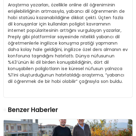
Araştırma yazarları, özellikle online dil öğreniminin
erişilebilirliğinin artmasıyla, yabancı dil öğrenmenin de
hobi statüsü kazanabildiğine dikkat çekti. Üçten fazla
dil konuşanlar için kullanılan poliglot kavramının
internet popülaritesinin arttığını vurgulayan yazarlar,
Preply gibi platformlar sayesinde nitelikli yabancı dil
öğretmenlerle ingilizce konuşma pratiği yapmanın
daha kolay hale geldiğini, ingilizce özel ders almanın ev
konforuna taşındığını hatırlattı. Dünya nüfusunun
%43’ünün iki dil birden konuşabildiğinin, dört dil
konuşabilen poliglotların ise küresel nüfusun yalnızca
%1’ini oluşturduğunun hatırlatıldığı araştırma, “yabancı
dil öğrenmek de bir hobi olabilir” çağrısıyla son buldu.
Benzer Haberler