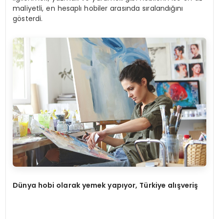
maliyetli, en hesaplı hobiler arasında sıralandığını
gösterdi.
D
ünya hobi olarak yemek yap
ıyor, T
ürkiye al
ışveri
ş