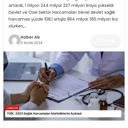
SAĞLIK
artarak, 1 trilyon 244 milyar 237 milyon liraya yükseldi.
Devlet ve Özel Sektör Harcamaları Genel devlet sağlık
MAGAZIN
harcaması yüzde 108,1 artışla 964 milyar 355 milyon lira
olurken,…
YAŞAM
Haber Ab
Paylaş
11 Aralık 2024