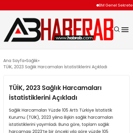
BM Genel Sekreteri G
GÜNDEM
Ana Sayfa
Sağlık
TÜİK, 2023 Sağlık Harcamaları İstatistiklerini Açıkladı
EKONOMI
TÜİK, 2023 Sağlık Harcamaları
SIYASET
İstatistiklerini Açıkladı
TEKNOLOJI
Sağlık Harcamaları Yüzde 105 Arttı Türkiye İstatistik
Kurumu (TÜİK), 2023 yılına ilişkin sağlık harcamaları
SPOR
istatistiklerini yayımladı. Buna göre, toplam sağlık
harcaması 2023’te bir önceki yıla göre yüzde 105