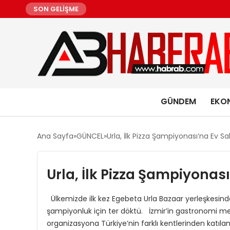
SON GELİŞME
GÜNDEM
EKO
Ana Sayfa
GÜNCEL
Urla, İlk Pizza Şampiyonası’na Ev Sah
Urla, İlk Pizza Şampiyonası
Ülkemizde ilk kez Egebeta Urla Bazaar yerleşkesinde
şampiyonluk için ter döktü. İzmir’in gastronomi merk
organizasyona Türkiye’nin farklı kentlerinden katıla