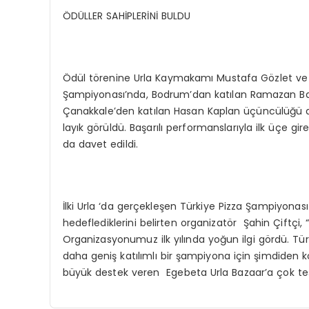
ÖDÜLLER SAHİPLERİNİ BULDU
Ödül törenine Urla Kaymakamı Mustafa Gözlet ve İ
Şampiyonası’nda, Bodrum’dan katılan Ramazan Baca bi
Çanakkale’den katılan Hasan Kaplan üçüncülüğü a
layık görüldü. Başarılı performanslarıyla ilk üçe
da davet edildi.
İlki Urla ‘da gerçekleşen Türkiye Pizza Şampiyonası
hedeflediklerini belirten organizatör Şahin Çiftçi
Organizasyonumuz ilk yılında yoğun ilgi gördü. Türk
daha geniş katılımlı bir şampiyona için şimdiden ko
büyük destek veren Egebeta Urla Bazaar’a çok teş