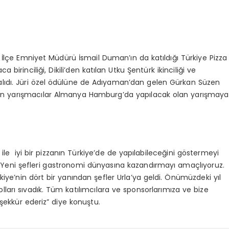
lçe Emniyet Müdürü İsmail Duman’ın da katıldığı Türkiye Pizza
rinciliği, Dikili’den katılan Utku Şentürk ikinciliği ve
lıdı. Jüri özel ödülüne de Adıyaman’dan gelen Gürkan Süzen
 giren yarışmacılar Almanya Hamburg’da yapılacak olan yarışmaya
 ile iyi bir pizzanın Türkiye’de de yapılabileceğini göstermeyi
, “Yeni şefleri gastronomi dünyasına kazandırmayı amaçlıyoruz.
iye’nin dört bir yanından şefler Urla’ya geldi. Önümüzdeki yıl
lları sıvadık. Tüm katılımcılara ve sponsorlarımıza ve bize
ekkür ederiz” diye konuştu.