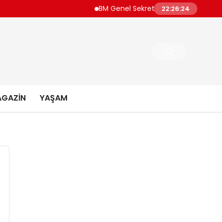
BM Genel Sekreteri Guterres Dünya Daha F
22:26:25
GAZIN
YAŞAM