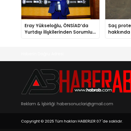
Eray Yükseloğlu, ÖNSİAD’da
Saç prote
Yurtdışı İlişkilerinden Sorumlu
hakkında 
Genel Başkan Yardımcısı Oldu
anlattı
Haberin Doğru Adresi
Reklam & İşbirliği:
habersonuclari@gmail.com
Copyright © 2025 Tüm hakları HABERLER 07 'de saklıdır.