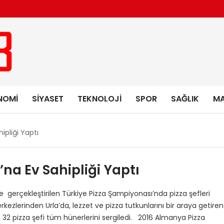
NOMI
SIYASET
TEKNOLOJI
SPOR
SAĞLIK
MA
ipliği Yaptı
’na Ev Sahipliği Yaptı
 gerçekleştirilen Türkiye Pizza Şampiyonası’nda pizza şefleri
ezlerinden Urla’da, lezzet ve pizza tutkunlarını bir araya getiren
n 32 pizza şefi tüm hünerlerini sergiledi. 2016 Almanya Pizza