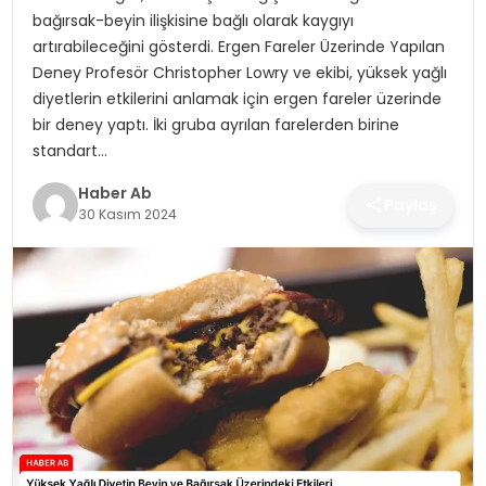
SAĞLIK
bağırsak-beyin ilişkisine bağlı olarak kaygıyı
artırabileceğini gösterdi. Ergen Fareler Üzerinde Yapılan
MAGAZIN
Deney Profesör Christopher Lowry ve ekibi, yüksek yağlı
diyetlerin etkilerini anlamak için ergen fareler üzerinde
YAŞAM
bir deney yaptı. İki gruba ayrılan farelerden birine
standart…
Haber Ab
Paylaş
30 Kasım 2024